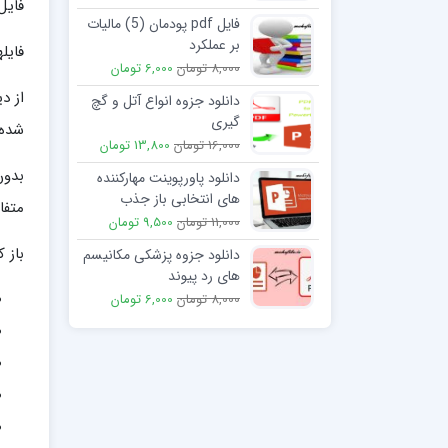
فایل
فایل pdf پودمان (5) مالیات
بر عملکرد
فایل
8,000 تومان
6,000 تومان
از د
دانلود جزوه انواع آتل و گچ
گیری
شده 
16,000 تومان
13,800 تومان
بدون
دانلود پاورپوینت مهارکننده
های انتخابی باز جذب
متفا
سروتونین SSRI
11,000 تومان
9,500 تومان
باز 
دانلود جزوه پزشکی مکانیسم
های رد پیوند
8,000 تومان
6,000 تومان