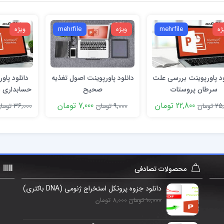
ژه
mehrfile
ویژه
mehrfile
ویژه
ود پاورپوینت بررسی علت
دانلود پاورپوینت اصول تغذيه
دانلود پاو
سرطان پروستات
صحيح
22,800 تومان
7,000 تومان
 تومان
9,000 تومان
36,000 تومان
محصولات تصادفی
دانلود جزوه پروتکل استخراج ژنومی (DNA باکتری)
10,000 تومان
8,000 تومان