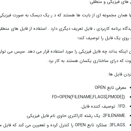
 های فیزیکی و منطقی:
ها همان مجموعه ای از بایت ها هستند که د ر یک دیسک به صورت فیزیکی در 
یدگاه برنامه کاربردی ، فایل تعریف دیگری دارد . استفاده از فایل های منطقی
روی یک فایل را توصیف کند؛
 اینکه بداند چه فایل فیزیکی را مورد استفاده قرار می دهد. سپس می توان
وت که درای ساختاری یکسان هستند به کار برد.
کردن فایل ها:
معرفی تابع OPEN
FD=OPEN(FILENAME,FLAGS[,PMODE])
.1FD: توصیف کننده فایل.
.2FILENAME: یک رشته کاراکتری حاوی نام فایل فیزیکی.
.3FLAGS: عملکرد تابع OPEN را کنترل کرده و تععیین می کند که فایل موجود را برای خواندن یا نوشتن باز می کند یا خیر.