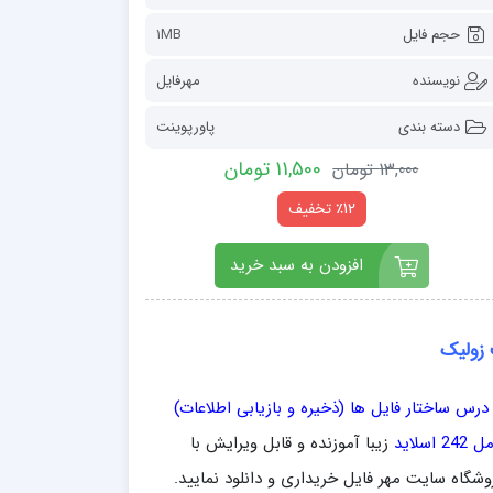
حجم فایل
1MB
نویسنده
مهرفایل
دسته بندی
پاورپوینت
11,500 تومان
13,000 تومان
٪12 تخفیف
افزودن به سبد خرید
 زولیک
رس ساختار فایل ها (ذخیره و بازیابی اطلاعات)
لاید
زیبا آموزنده و قابل ویرایش با
شگاه سایت مهر فایل خریداری و دانلود نمایید.