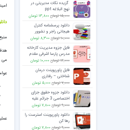
گزیده نکات مدیریتی در
امید
نهج البلاغه ppt
15,000 تومان
13,800 تومان
دانل
دانلود پرسشنامه کنترل
هیجانی راجر و نشوور
منبع
10,000 تومان
8,300 تومان
فایل جزوه مدیریت کارخانه
هدف 
مدرس پارسا اشرفی مقدم
می ک
12,000 تومان
10,000 تومان
فایل پاورپوینت درمان
عوام
شناختی – رفتاری
7,000 تومان
5,000 تومان
دانلود جزوه حقوق جزای
اختصاصی 3 جرائم علیه
اشخاص
9,000 تومان
7,800 تومان
دانلود پاورپوینت استرست را
عملی
رها کن
9,000 تومان
7,800 تومان