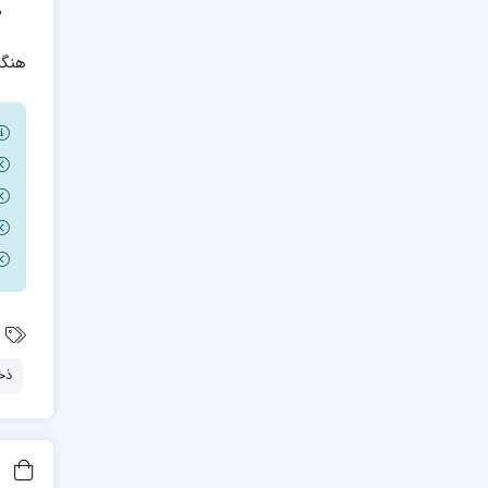
هنگا
ذخ