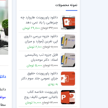
نمونه محصولات
دانلود پاورپوینت هاروارد چه
چیزهایی را یاد نمی دهد
(اسرار موفقیت در تجارت و
32,000 تومان
29,800 تومان
مدیریت)
دانلود جزوه بررسی داروی
اپی نفرین (موارد و میزان
مصرف ،عوارض)
8,000 تومان
6,100 تومان
فایل جزوه تب رماتیسمی
استاد: دکتر موحدیان
7,000 تومان
5,000 تومان
دانلود پاورپوینت حقوق
دانل
جزای عمومی جلد سوم دکتر
محمد علی اردبیلی
به زودی
دانش
پاورپوینت خلاصه کتاب
مولف 
باغبانی عمومی تالیف روح
انگیز نادری
12,000 تومان
10,000 تومان
مطال