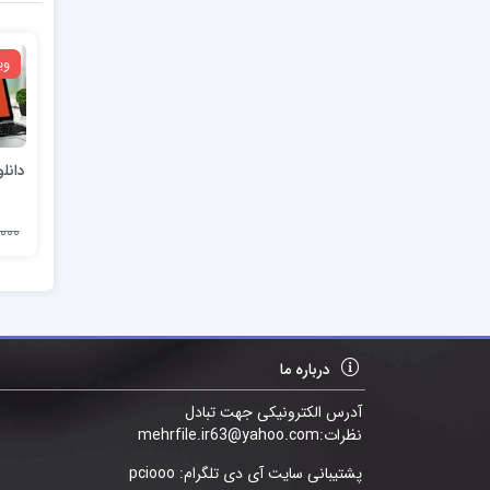
وی
دانل
25,000
درباره ما
آدرس الکترونیکی جهت تبادل
نظرات:mehrfile.ir63@yahoo.com
پشتیبانی سایت آی دی تلگرام: pciooo