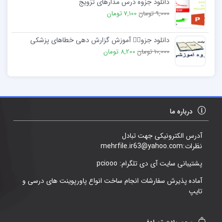
دانلود جزوه درس مدارهای تزویج
9,000 تومان
7,100 تومان
دانلود جزوهٜ آموزش گزارش دهی خطاهای پزشکی
10,000 تومان
8,200 تومان
درباره ما
آدرس الکترونیکی جهت تبادل
نظرات:mehrfile.ir63@yahoo.com
پشتیبانی سایت آی دی تلگرام: pciooo
آماده پذیرش سفارشات انجام ساخت انواع پاورپوینت های درسی و
تایپ