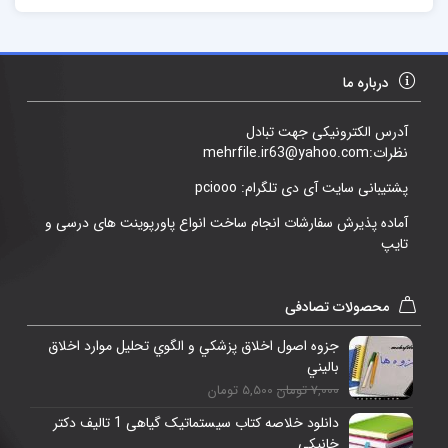
درباره ما
آدرس الکترونیکی جهت تبادل
نظرات:mehrfile.ir63@yahoo.com
پشتیبانی سایت آی دی تلگرام: pciooo
آماده پذیرش سفارشات انجام ساخت انواع پاورپوینت های درسی و
تایپ
محصولات تصادفی
جزوه اصول اخلاق پزشکي و الگوي تحليل موارد اخلاق
باليني
7,000 تومان
5,500 تومان
دانلود خلاصه کتاب سیستماتيک گياهی 1 تالیف دکتر
خانیکی