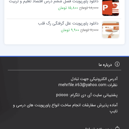
دانلود پاورپوینت فصل ششم درس اقتصاد تعلیم و تربیت
18,000 تومان
15,800 تومان
دانلود پاورپوینت علل گرفتگی رگ قلب
11,000 تومان
9,900 تومان
درباره ما
آدرس الکترونیکی جهت تبادل
نظرات:mehrfile.ir63@yahoo.com
پشتیبانی سایت آی دی تلگرام: pciooo
آماده پذیرش سفارشات انجام ساخت انواع پاورپوینت های درسی و
تایپ