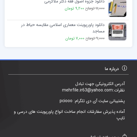
دانلود جزوه اصول فقه دکتر ملاکرمی
11,000 تومان
9,200 تومان
دانلود پاورپوینت معماری اسلامی مقایسه حیاط در
مساجد
9,000 تومان
7,000 تومان
درباره ما
آدرس الکترونیکی جهت تبادل
نظرات:mehrfile.ir63@yahoo.com
پشتیبانی سایت آی دی تلگرام: pciooo
آماده پذیرش سفارشات انجام ساخت انواع پاورپوینت های درسی و
تایپ