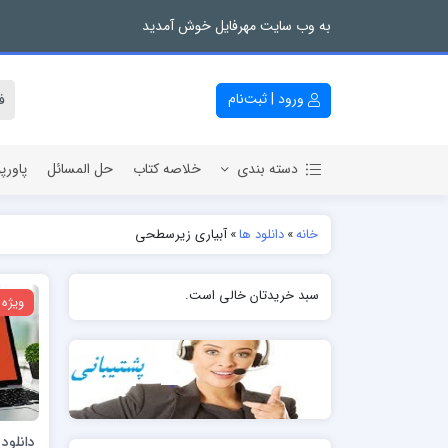
به وب سایت مهرفایل خوش آمدید
ورود | ثبت‌نام
دسته بندی
خلاصه کتاب
حل المسائل
پاورپ
خانه
»
دانلود ها
»
آبیاری زیرسطحی
سبد خریدتان خالی است.
ویژه
دانلود