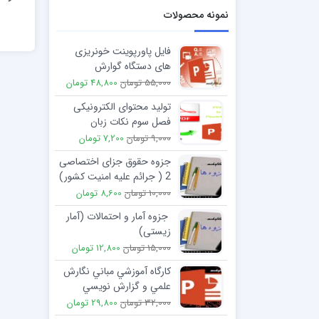
نمونه محصولات
فایل پاورپوینت خونریزی
های دستگاه گوارش
55,000 تومان
48,800 تومان
تولید محتوای الکترونیکی
فصل سوم نکات زبان
شناختی در تدوین محتوا
9,000 تومان
7,200 تومان
جزوه حقوق جزای اختصاصی
2 ( جرائم علیه امنیت کشور)
دکتر ملاکریمی
10,000 تومان
8,600 تومان
جزوه آمار و احتمالات (آمار
زیستی)
15,000 تومان
12,800 تومان
كارگاه آموزشي مباني نگارش
علمي و گزارش نويسي
پژوهشي ppt
32,000 تومان
29,800 تومان