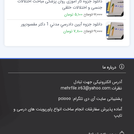
دانلود جزوه کار آموزی روان پزشکی مباحث اختلالات
جنسی و اختلالات خلقی
7,000 تومان
5,100 تومان
دانلود جزوه آيين دادرسي مدني 1 دکتر مقصودپور
9,000 تومان
7,800 تومان
درباره ما
آدرس الکترونیکی جهت تبادل
نظرات:mehrfile.ir63@yahoo.com
پشتیبانی سایت آی دی تلگرام: pciooo
آماده پذیرش سفارشات انجام ساخت انواع پاورپوینت های درسی و
تایپ