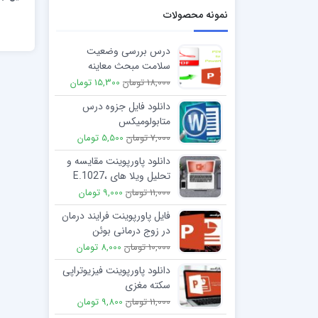
نمونه محصولات
درس بررسی وضعیت
سلامت مبحث معاینه
سیستم عصبی و روانی دکتر
18,000 تومان
15,300 تومان
غفوری
دانلود فایل جزوه درس
متابولومیکس
7,000 تومان
5,500 تومان
دانلود پاورپوینت مقایسه و
تحلیل ویلا های E.1027،
villa savoy
11,000 تومان
9,000 تومان
فایل پاورپوینت فرایند درمان
در زوج درمانی بوئن
10,000 تومان
8,000 تومان
دانلود پاورپوینت فیزیوتراپی
سکته مغزی
11,000 تومان
9,800 تومان