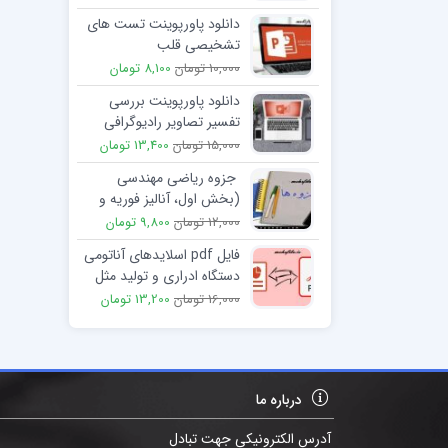
دانلود پاورپوینت تست های
تشخیصی قلب
10,000 تومان
8,100 تومان
دانلود پاورپوینت بررسی
تفسیر تصاویر رادیوگرافی
15,000 تومان
13,400 تومان
جزوه ریاضی مهندسی
(بخش اول، آنالیز فوریه و
معادلات با مشتقات جزئی)
12,000 تومان
9,800 تومان
فایل pdf اسلایدهای آناتومی
دستگاه ادراری و تولید مثل
16,000 تومان
13,200 تومان
درباره ما
آدرس الکترونیکی جهت تبادل