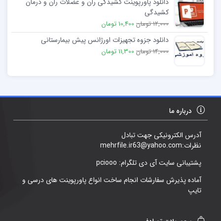
دانلود پاورپوینت کشیدگی ران و عضلات ران و درمان
کشیدگی
12,000 تومان
10,400 تومان
دانلود جزوه تجهیزات اورژانس پیش بیمارستانی
14,000 تومان
11,300 تومان
درباره ما
آدرس الکترونیکی جهت تبادل
نظرات:mehrfile.ir63@yahoo.com
پشتیبانی سایت آی دی تلگرام: pciooo
آماده پذیرش سفارشات انجام ساخت انواع پاورپوینت های درسی و
تایپ