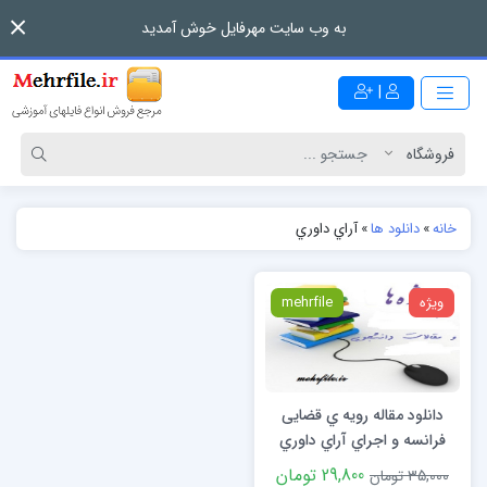
به وب سایت مهرفایل خوش آمدید
|
خانه
»
دانلود ها
»
آراي داوري
ویژه
mehrfile
دانلود مقاله رویه ي قضایی
فرانسه و اجراي آراي داوري
ابطال شده در محل صدور
29,800 تومان
35,000 تومان