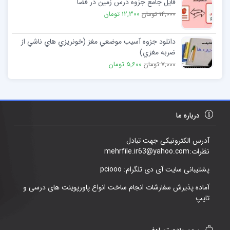
فایل جامع جزوه درس زمین در فضا
14,000 تومان
12,300 تومان
دانلود جزوه آسیب موضعي مغز (خونریزي هاي ناشي از
ضربه مغزي)
7,000 تومان
5,600 تومان
درباره ما
آدرس الکترونیکی جهت تبادل
نظرات:mehrfile.ir63@yahoo.com
پشتیبانی سایت آی دی تلگرام: pciooo
آماده پذیرش سفارشات انجام ساخت انواع پاورپوینت های درسی و
تایپ