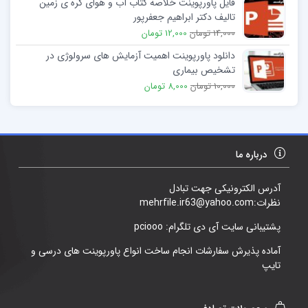
فایل پاورپوینت خلاصه کتاب آب و هوای کره ی زمین
تالیف دکتر ابراهیم جعفرپور
14,000 تومان
12,000 تومان
دانلود پاورپوینت اهمیت آزمایش های سرولوژی در
تشخیص بیماری
10,000 تومان
8,000 تومان
درباره ما
آدرس الکترونیکی جهت تبادل
نظرات:mehrfile.ir63@yahoo.com
پشتیبانی سایت آی دی تلگرام: pciooo
آماده پذیرش سفارشات انجام ساخت انواع پاورپوینت های درسی و
تایپ