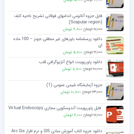
فایل جزوه آناتومی اندامهای فوقانی تشریح ناحیه کتف
(Scapular region)
8,000 تومان
6,800 تومان
دانلود پرسشنامه باورهای غیر منطقی جونز – 100 ماده
ای
7,000 تومان
5,800 تومان
دانلود پاورپوینت انواع آنژیوگرافی قلب
10,000 تومان
8,800 تومان
جزوه آزمایشگاه شیمی عمومی (1)
13,000 تومان
10,800 تومان
فایل پاورپوینت آندوسکوپی مجازی Virtual Endoscopy
8,000 تومان
7,000 تومان
دانلود جزوه کتاب آموزش مبانی GIS و نرم افزار Arc Gis