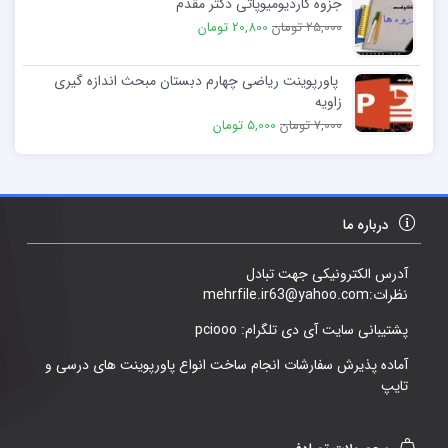
جزوه کاردیومیوپاتی دکتر مقدم
25,000 تومان
20,800 تومان
پاورپوینت ریاضی چهارم دبستان مبحث اندازه گیری
زاویه
7,000 تومان
5,000 تومان
درباره ما
آدرس الکترونیکی جهت تبادل
نظرات:mehrfile.ir63@yahoo.com
پشتیبانی سایت آی دی تلگرام: pciooo
آماده پذیرش سفارشات انجام ساخت انواع پاورپوینت های درسی و
تایپ