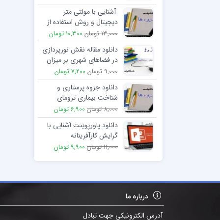
آشنایی با مولتی متر
دیجیتال و روش استفاده از
آن و شناخت قطعات
13,000 تومان
10,300 تومان
الکترونیکی
دانلود مقاله نقش نورپردازی
در فضاهای شهری بر میزان
حضور زنان در فضاهای
9,000 تومان
7,200 تومان
شهری شبانه
دانلود جزوه پرستاری و
شناخت بیماری ترومای
قفسه سینه
8,000 تومان
6,900 تومان
دانلود پاورپوینت آشنایی با
گرایش کارآفرینانه
(جهت‌گیری کارآفرینی)
11,000 تومان
9,900 تومان
درباره ما
آدرس الکترونیکی جهت تبادل