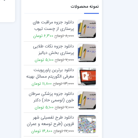
نمونه محصولات
دانلود جزوه مراقبت های
پرستاری از چست تیوب
(chest tube)
8,000 تومان
6,300 تومان
دانلود جزوه نکات طلایی
پرستاری بخش دیالیز
7,000 تومان
5,100 تومان
دانلود برترین پاورپوینت
معرفی الگوريتم مسائل بهينه
سازي ترکيبي
13,000 تومان
11,800 تومان
دانلود جزوه پزشکی سرطان
خون (لوسمی حاد) دکتر
شریفی
7,000 تومان
5,100 تومان
دانلود طرح تفصیلی شهر
قزوین (طرح توسعه و عمران
شهر قزوین و حوزه نفوذ)
17,000 تومان
14,800 تومان