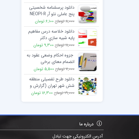
دانلود پرسشنامه شخصیتی
پنج عاملی نئو آر NEOPI-R
فرم بلند
8,000 تومان
6,100 تومان
دانلود خلاصه درس مفاهيم
پايه شبيه سازي دكتر
مصطفي زنديه
11,000 تومان
9,300 تومان
جزوه احکام وضعی عقود به
انضمام معنای برخی
اصطلاحات حقوقی
7,000 تومان
5,500 تومان
دانلود طرح تفصیلی منطقه
شش شهر تهران (گزارش و
مطالعات منطقه 6)
19,000 تومان
16,300 تومان
درباره ما
آدرس الکترونیکی جهت تبادل