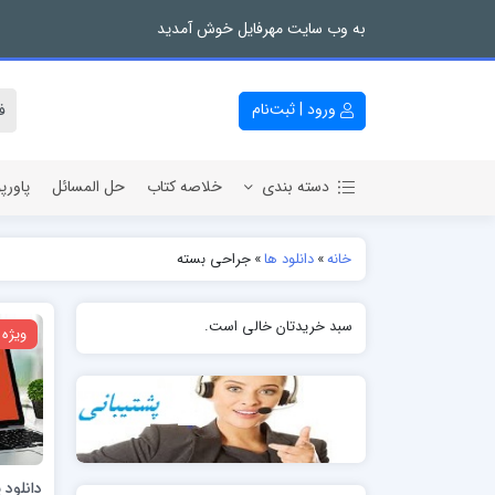
به وب سایت مهرفایل خوش آمدید
ورود | ثبت‌نام
دسته بندی
خلاصه کتاب
حل المسائل
پاورپ
خانه
»
دانلود ها
»
جراحی بسته
سبد خریدتان خالی است.
ویژه
دانلود