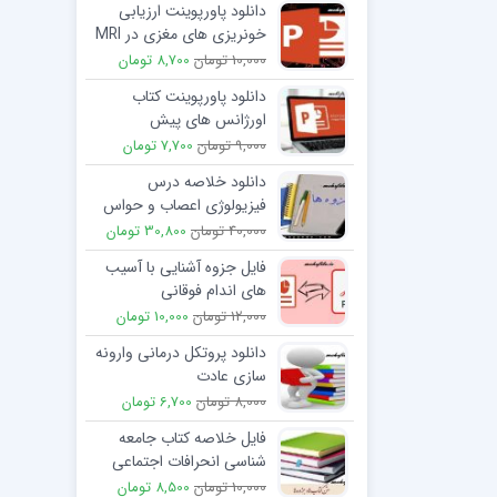
دانلود پاورپوینت ارزیابی
خونریزی های مغزی در MRI
10,000 تومان
8,700 تومان
دانلود پاورپوینت کتاب
اورژانس های پیش
بیمارستانی مبحث پانکراتیت
9,000 تومان
7,700 تومان
دانلود خلاصه درس
فیزیولوژی اعصاب و حواس
ویژه استاد جان احمدی
40,000 تومان
30,800 تومان
فایل جزوه آشنایی با آسیب
های اندام فوقانی
12,000 تومان
10,000 تومان
دانلود پروتکل درمانی وارونه
سازی عادت
8,000 تومان
6,700 تومان
فایل خلاصه كتاب جامعه
شناسی انحرافات اجتماعی
احمد بخارایی
10,000 تومان
8,500 تومان