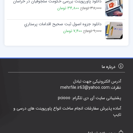
دانلود پاورپوینت بررسی حکومت سلجوقیان در خراسان
38,000 تومان
34,800 تومان
دانلود جزوه اصول ثبت صحیح اقدامات پرستاري
9,000 تومان
7,400 تومان
درباره ما
آدرس الکترونیکی جهت تبادل
نظرات:mehrfile.ir63@yahoo.com
پشتیبانی سایت آی دی تلگرام: pciooo
آماده پذیرش سفارشات انجام ساخت انواع پاورپوینت های درسی و
تایپ