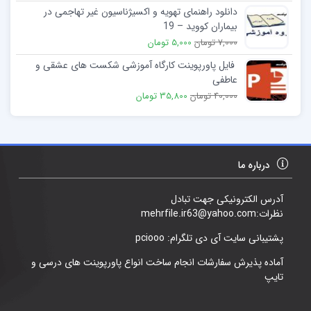
دانلود راهنمای تهویه و اکسیژناسیون غیر تهاجمی در
بیماران کووید – 19
7,000 تومان
5,000 تومان
فایل پاورپوینت کارگاه آموزشی شکست های عشقی و
عاطفی
40,000 تومان
35,800 تومان
درباره ما
آدرس الکترونیکی جهت تبادل
نظرات:mehrfile.ir63@yahoo.com
پشتیبانی سایت آی دی تلگرام: pciooo
آماده پذیرش سفارشات انجام ساخت انواع پاورپوینت های درسی و
تایپ