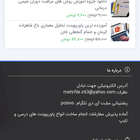
دانلود جزوه آموزش روش های مراقبت دوران شیمی
درمانی
9,000 تومان
7,700 تومان
آموزنده ترین پاورپوینت تحلیل معماری باغ شاهزاده
کرمان و حمام گنجعلی خان
58,000 تومان
52,800 تومان
درباره ما
آدرس الکترونیکی جهت تبادل
نظرات:mehrfile.ir63@yahoo.com
پشتیبانی سایت آی دی تلگرام: pciooo
آماده پذیرش سفارشات انجام ساخت انواع پاورپوینت های درسی و
تایپ