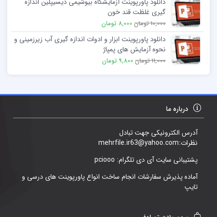
دانلود پاورپوینت آزمایشگاه بیوشیمی دیسیپلین اندازه
گیری غلظت قند خون
10,000 تومان
8,000 تومان
دانلود پاورپوینت ابزار و ادوات اندازه گیری آب زیرزمینی و
نحوه آزمایش های پمپاژ
11,000 تومان
9,800 تومان
درباره ما
آدرس الکترونیکی جهت تبادل
نظرات:mehrfile.ir63@yahoo.com
پشتیبانی سایت آی دی تلگرام: pciooo
آماده پذیرش سفارشات انجام ساخت انواع پاورپوینت های درسی و
تایپ