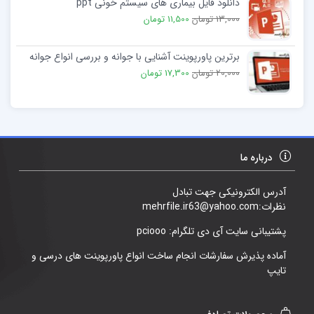
دانلود فایل بیماری های سیستم خونی ppt
13,000 تومان
11,500 تومان
برترین پاورپوینت آشنایی با جوانه و بررسی انواع جوانه
20,000 تومان
17,300 تومان
درباره ما
آدرس الکترونیکی جهت تبادل
نظرات:mehrfile.ir63@yahoo.com
پشتیبانی سایت آی دی تلگرام: pciooo
آماده پذیرش سفارشات انجام ساخت انواع پاورپوینت های درسی و
تایپ