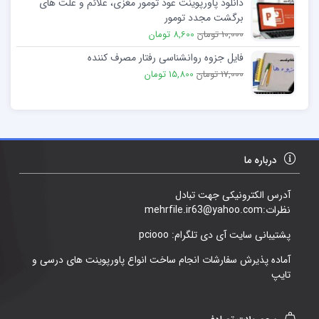
دانلود پاورپوینت عود تومور مغزی، علائم و علت های
برگشت مجدد تومور
10,000 تومان
8,600 تومان
فایل جزوه روانشناسی رفتار مصرف کننده
17,000 تومان
15,800 تومان
درباره ما
آدرس الکترونیکی جهت تبادل
نظرات:mehrfile.ir63@yahoo.com
پشتیبانی سایت آی دی تلگرام: pciooo
آماده پذیرش سفارشات انجام ساخت انواع پاورپوینت های درسی و
تایپ