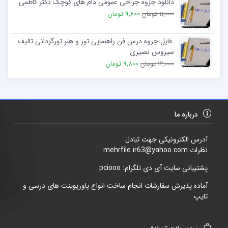
دانلود جزوه جراحی عمومی دام های کوچک دکتر کاظمی
11,000 تومان
9,600 تومان
فایل جزوه درس فن راهنمایی تور و هنر تورگردانی تالیف
سیروس نصیری
12,000 تومان
9,800 تومان
درباره ما
آدرس الکترونیکی جهت تبادل
نظرات:mehrfile.ir63@yahoo.com
پشتیبانی سایت آی دی تلگرام: pciooo
آماده پذیرش سفارشات انجام ساخت انواع پاورپوینت های درسی و
تایپ