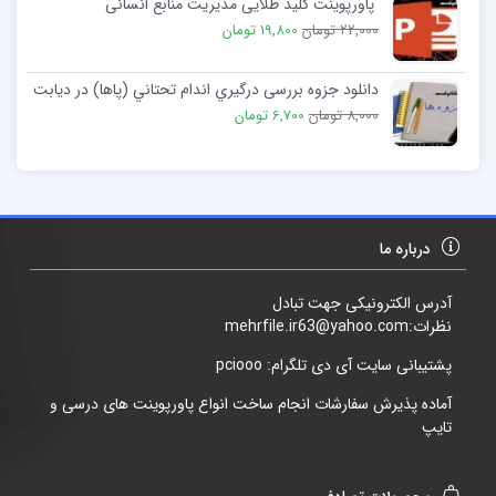
پاورپوینت کلید طلایی مدیریت منابع انسانی
22,000 تومان
19,800 تومان
دانلود جزوه بررسی درگيري اندام تحتاني (پاها) در ديابت
8,000 تومان
6,700 تومان
درباره ما
آدرس الکترونیکی جهت تبادل
نظرات:mehrfile.ir63@yahoo.com
پشتیبانی سایت آی دی تلگرام: pciooo
آماده پذیرش سفارشات انجام ساخت انواع پاورپوینت های درسی و
تایپ