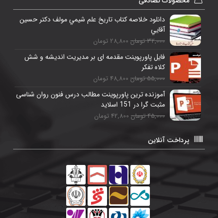
محصولات تصادفی
دانلود خلاصه کتاب تاريخ علم شيمي مولف دكتر حسين
آقايي
32,000 تومان
28,800 تومان
فایل پاورپوینت مقدمه ای بر مديريت انديشه و شش
کلاه تفکر
55,000 تومان
48,800 تومان
آموزنده ترین پاورپوینت مطالب درس فنون روان شناسی
مثبت گرا در 151 اسلاید
45,000 تومان
42,800 تومان
پرداخت آنلاین