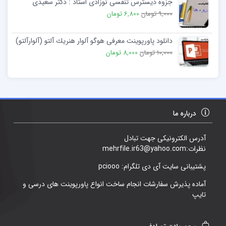
جزوه دیسترس تنفسی نوزادی استاد : دکتر سعیدی
9,000 تومان
6,800 تومان
دانلود پاورپوینت معرفی هوگو آلوار هنريك آلتو (آلوارآلتو)
10,000 تومان
8,000 تومان
درباره ما
آدرس الکترونیکی جهت تبادل
نظرات:mehrfile.ir63@yahoo.com
پشتیبانی سایت آی دی تلگرام: pciooo
آماده پذیرش سفارشات انجام ساخت انواع پاورپوینت های درسی و
تایپ