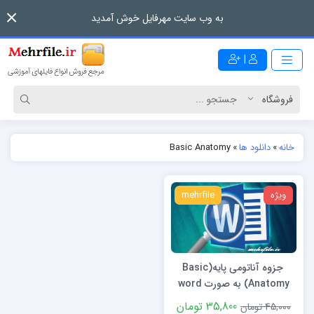
به وب سایت مهرفایل خوش آمدید
|
خانه
»
دانلود ها
»
Basic Anatomy
ویژه
mehrfile
جزوه آناتومی پایه(Basic
Anatomy) به صورت word
35,800 تومان
45,000 تومان