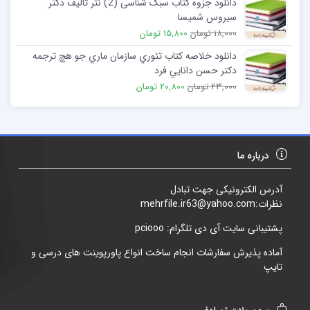
دانلود جزوه کتاب سبک شناسی (2) نثر تالیف دکتر
سیروس شمیسا
18,000 تومان
15,800 تومان
دانلود خلاصه کتاب تئوري سازمان ماري جو هچ ترجمه
دکتر حسن دانايي فرد
23,000 تومان
20,800 تومان
درباره ما
آدرس الکترونیکی جهت تبادل
نظرات:mehrfile.ir63@yahoo.com
پشتیبانی سایت آی دی تلگرام: pciooo
آماده پذیرش سفارشات انجام ساخت انواع پاورپوینت های درسی و
تایپ