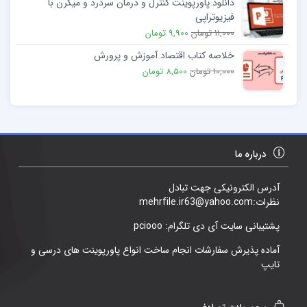
دانلود پاورپوینت کنترل و درمان سردرد و میگرن با
فیزیوتراپی
11,000 تومان
9,900 تومان
خلاصه کتاب اقتصاد آموزش و پرورش
10,000 تومان
8,500 تومان
درباره ما
آدرس الکترونیکی جهت تبادل
نظرات:mehrfile.ir63@yahoo.com
پشتیبانی سایت آی دی تلگرام: pciooo
آماده پذیرش سفارشات انجام ساخت انواع پاورپوینت های درسی و
تایپ