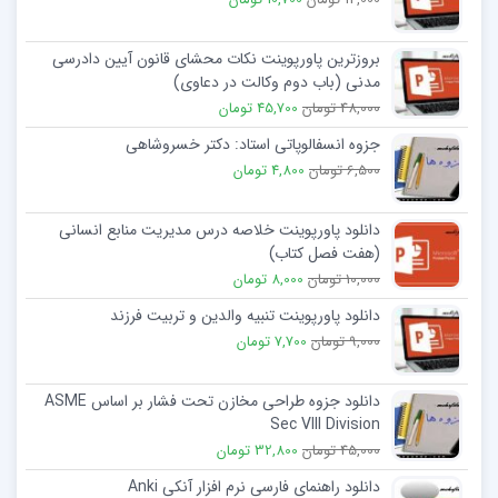
بروزترین پاورپوینت نکات محشای قانون آیین دادرسی
مدنی (باب دوم وکالت در دعاوی)
48,000 تومان
45,700 تومان
جزوه انسفالوپاتی استاد: دکتر خسروشاهی
6,500 تومان
4,800 تومان
دانلود پاورپوینت خلاصه درس مدیریت منابع انسانی
(هفت فصل کتاب)
10,000 تومان
8,000 تومان
دانلود پاورپوینت تنبیه والدین و تربیت فرزند
9,000 تومان
7,700 تومان
دانلود جزوه طراحی مخازن تحت فشار بر اساس ASME
Sec VIII Division
45,000 تومان
32,800 تومان
دانلود راهنمای فارسی نرم افزار آنکی Anki