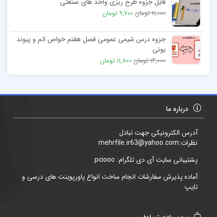
فایل جزوه طرح ریزی واحد های صنعتی
11,000 تومان
9,700 تومان
جزوه درس شیمی عمومی فصل هفتم خواص اتم و پیوند
یونی
14,000 تومان
11,800 تومان
درباره ما
آدرس الکترونیکی جهت تبادل
نظرات:mehrfile.ir63@yahoo.com
پشتیبانی سایت آی دی تلگرام: pciooo
آماده پذیرش سفارشات انجام ساخت انواع پاورپوینت های درسی و
تایپ