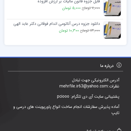
فایل جزوه قانون مالیات بر ارزش افزوده
7,000 تومان
5,000 تومان
دانلود جزوه درس آناتومی اندام فوقانی دکتر عابد الهی
13,000 تومان
10,300 تومان
درباره ما
آدرس الکترونیکی جهت تبادل
نظرات:mehrfile.ir63@yahoo.com
پشتیبانی سایت آی دی تلگرام: pciooo
آماده پذیرش سفارشات انجام ساخت انواع پاورپوینت های درسی و
تایپ