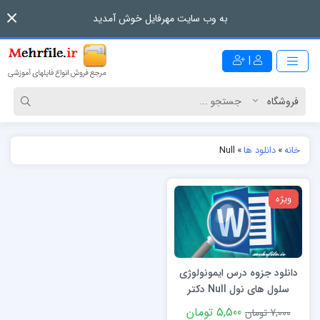
به وب سایت مهرفایل خوش آمدید
|
خانه
»
دانلود ها
»
Null
ویژه
دانلود جزوه درس ایمونولوژی
سلول های نول Null دکتر
ابراهیم زاده
5,500 تومان
7,000 تومان