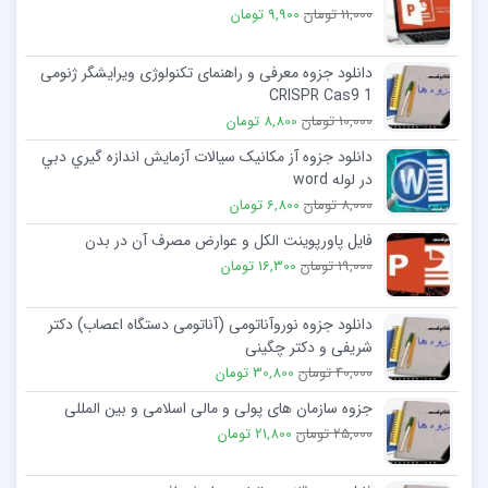
11,000 تومان
9,900 تومان
دانلود جزوه معرفی و راهنمای تکنولوژی ویرایشگر ژنومی
CRISPR Cas9 1
10,000 تومان
8,800 تومان
دانلود جزوه آز مکانیک سیالات آزمایش اندازه گيري دبي
در لوله word
8,000 تومان
6,800 تومان
فایل پاورپوینت الکل و عوارض مصرف آن در بدن
19,000 تومان
16,300 تومان
دانلود جزوه نوروآناتومی (آناتومی دستگاه اعصاب) دکتر
شریفی و دکتر چگینی
40,000 تومان
30,800 تومان
جزوه سازمان های پولی و مالی اسلامی و بین المللی
25,000 تومان
21,800 تومان