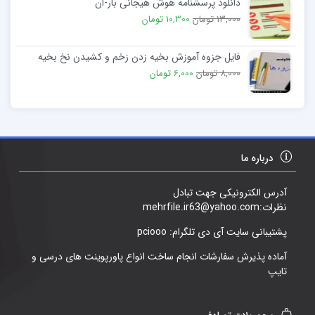
دانلود پرسشنامه هوش هیجانی بار-ان
13,000 تومان
10,300 تومان
فایل جزوه آموزش بخیه زدن زخم و کشیدن نخ بخیه
8,000 تومان
6,000 تومان
درباره ما
آدرس الکترونیکی جهت تبادل
نظرات:mehrfile.ir63@yahoo.com
پشتیبانی سایت آی دی تلگرام: pciooo
آماده پذیرش سفارشات انجام ساخت انواع پاورپوینت های درسی و
تایپ