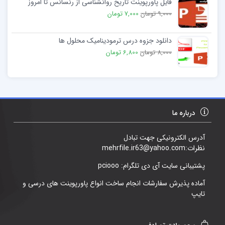
فایل پاورپوینت تاریخ روانشناسی از رنسانس تا امروز
9,000 تومان
7,000 تومان
دانلود جزوه درس ترمودینامیک محلول ها
8,000 تومان
6,800 تومان
درباره ما
آدرس الکترونیکی جهت تبادل
نظرات:mehrfile.ir63@yahoo.com
پشتیبانی سایت آی دی تلگرام: pciooo
آماده پذیرش سفارشات انجام ساخت انواع پاورپوینت های درسی و
تایپ