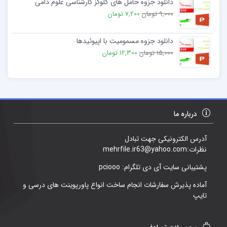
دانلود جزوه حامل های گلوکز کارشناسی علوم دامی
9,000 تومان
7,200 تومان
دانلود جزوه مسمومیت با اپیوئیدها
15,000 تومان
12,300 تومان
درباره ما
آدرس الکترونیکی جهت تبادل
نظرات:mehrfile.ir63@yahoo.com
پشتیبانی سایت آی دی تلگرام: pciooo
آماده پذیرش سفارشات انجام ساخت انواع پاورپوینت های درسی و
تایپ