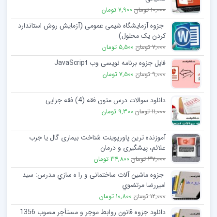
10,000 تومان
7,900 تومان
جزوه آزمایشگاه شیمی عمومی (آزمایش روش استاندارد
کردن یک محلول)
7,000 تومان
5,500 تومان
فایل جزوه برنامه نویسی وب JavaScript
9,000 تومان
7,500 تومان
دانلود سوالات درس متون فقه (4) فقه جزایی
11,000 تومان
9,300 تومان
آموزنده ترین پاورپوینت شناخت بیماری گال یا جرب
علائم، پیشگیری و درمان
37,000 تومان
34,800 تومان
جزوه ماشین آلات ساختمانی و را ه سازي مدرس: سید
امیررضا مرتضوي
12,000 تومان
10,800 تومان
دانلود جزوه قانون روابط موجر و مستأجر مصوب 1356