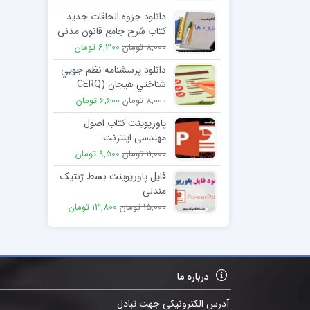
دانلود جزوه الحاقات جدید
کتاب شرح جامع قانون مدنی
سال 1398
8,000 تومان
6,300 تومان
دانلود پرسشنامه نظم جويي
شناختي هيجان (CERQ
نسخه 18 آیتمی)
8,000 تومان
6,600 تومان
پاورپوینت کتاب اصول
مهندسی اینترنت
11,000 تومان
9,500 تومان
فایل پاورپوینت بسط ژنتیک
مندلی
15,000 تومان
13,800 تومان
درباره ما
آدرس الکترونیکی جهت تبادل