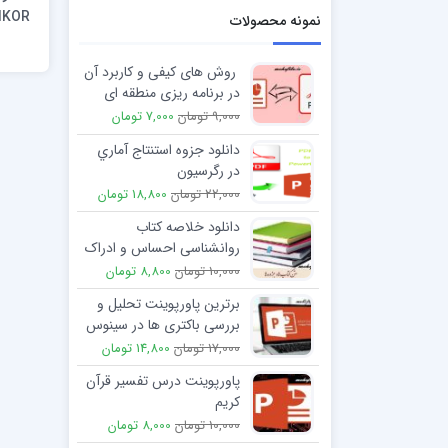
نمونه محصولات
روش های کیفی و کاربرد آن
در برنامه ریزی منطقه ای
(گراندد تئوری Granded
9,000 تومان
7,000 تومان
Theory)
دانلود جزوه استنتاج آماري
در رگرسيون
22,000 تومان
18,800 تومان
دانلود خلاصه کتاب
روانشناسی احساس و ادراک
دکتر منیژه کرباسی
10,000 تومان
8,800 تومان
برترین پاورپوینت تحلیل و
بررسی باکتری ها در سینوس
های بینی
17,000 تومان
14,800 تومان
پاورپوینت درس تفسیر قرآن
کریم
10,000 تومان
8,000 تومان