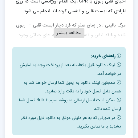
احیای قلبی ریوی یا CPR ،یک اقدام اورژانسی است که روی
افرادی که ایست قلبی و تنفسی کرده اند انجام می شود.
مرگ بالینی : در زمان صفر که فرد دچار ایست قلبی – ریوی
مطالعه بیشتر
شده و فاقد نبض و تنفس است و نشانه های حیاتی وجود
ندارد.در این مرحله آسیب های وارده قابل برگشت می باشد .
مرگ فیزیولوژیک : زمانیکه احیاء به دلایلی به تاخیر افتاده ،
راهنمای خرید:
کمبود اکسیژناسیون و گردش خون بیشتر از 6 – 4 دقیقه
لینک دانلود فایل بلافاصله بعد از پرداخت وجه به نمایش
در خواهد آمد.
بطول می انجامد ، آسیب های جبران ناپذیری در مغز ایجاد
همچنین لینک دانلود به ایمیل شما ارسال خواهد شد به
می شود که منجر به مرگ فیزیولوژیک می گردد.
همین دلیل ایمیل خود را به دقت وارد نمایید.
ممکن است ایمیل ارسالی به پوشه اسپم یا Bulk ایمیل شما
مدیریت ایست قلبی و ریتم ها
ارسال شده باشد.
ایست قلبی می تواند در اثر 4 ریتم بوجود آمده باشد :
در صورتی که به هر دلیلی موفق به دانلود فایل مورد نظر
نشدید با ما تماس بگیرید.
فیبریلاسیون بطنی ( VF )
تاکی کاردی بطنی بدون نبض ( VT )