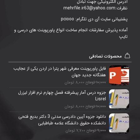
آدرس الکترونیکی جهت تبادل
نظرات:mehrfile.ir63@yahoo.com
پشتیبانی سایت آی دی تلگرام: pciooo
آماده پذیرش سفارشات انجام ساخت انواع پاورپوینت های درسی و
تایپ
محصولات تصادفی
فایل پاورپوینت معرفی شهر پترا در اردن یکی از عجایب
هفتگانه جدید جهان
10,000 تومان
8,000 تومان
جزوه درس آمار پیشرفته فصل چهارم نرم افزار لیزرل
Lisrel
10,000 تومان
8,000 تومان
دانلود جزوه آیین دادرسی مدنی 3 دکتر بدیع فتحی
دانشکده حقوق دانشگاه علامه طباطبایی
9,000 تومان
7,700 تومان