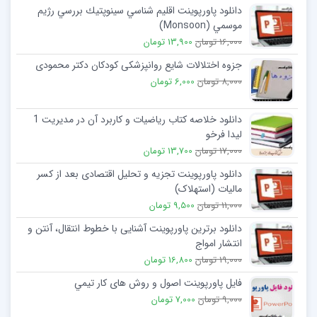
دانلود پاورپوینت اقليم شناسي سينوپتيك بررسي رژيم
موسمي (Monsoon)
16,000 تومان
13,900 تومان
جزوه اختلالات شایع روانپزشکی کودکان دکتر محمودی
8,000 تومان
6,000 تومان
دانلود خلاصه کتاب رياضيات و کاربرد آن در مديريت 1
لیدا فرخو
17,000 تومان
13,700 تومان
دانلود پاورپوینت تجزیه و تحلیل اقتصادی بعد از کسر
مالیات (استهلاک)
11,000 تومان
9,500 تومان
دانلود برترین پاورپوینت آشنایی با خطوط انتقال، آنتن و
انتشار امواج
19,000 تومان
16,800 تومان
فایل پاورپوینت اصول و روش های كار تيمي
9,000 تومان
7,000 تومان