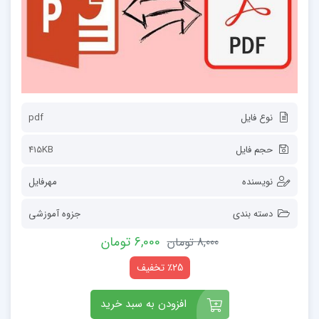
نوع فایل
pdf
حجم فایل
415KB
نویسنده
مهرفایل
دسته بندی
جزوه آموزشی
6,000 تومان
8,000 تومان
٪25 تخفیف
افزودن به سبد خرید