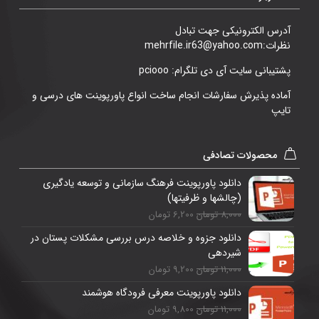
آدرس الکترونیکی جهت تبادل
نظرات:mehrfile.ir63@yahoo.com
پشتیبانی سایت آی دی تلگرام: pciooo
آماده پذیرش سفارشات انجام ساخت انواع پاورپوینت های درسی و
تایپ
محصولات تصادفی
دانلود پاورپوینت فرهنگ سازمانی و توسعه یادگیری
(چالشها و ظرفیتها)
8,000 تومان
6,200 تومان
دانلود جزوه و خلاصه درس بررسی مشکلات پستان در
شیردهی
11,000 تومان
9,200 تومان
دانلود پاورپوینت معرفی فرودگاه هوشمند
11,000 تومان
9,800 تومان