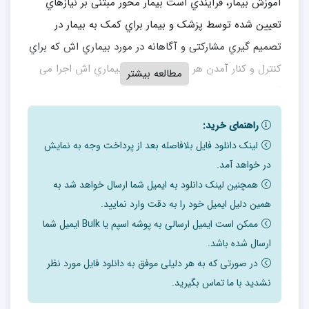
آموزش بیمار، فرآیندي است بیمار محور مبتنی بر نیازهاي
تعیین شده توسط پزشک و بیمار براي کمک به بیمار در
تصمیم گیري مشارکتی و آگاهانه در مورد بیماري اش که براي
کنترل و کنار آمدن هر چه بهتر بیمار با بیماري اش اجرا می
مطالعه بیشتر
گردد.
براي تضمین آموزش بیماري اثربخش و قابل مدیریت و
راهنمای خرید:
ارزشیابی، نیازمند استقرار نظام جامع آموزش بیمار در کشور
لینک دانلود فایل بلافاصله بعد از پرداخت وجه به نمایش
هستیم.
در خواهد آمد.
همچنین لینک دانلود به ایمیل شما ارسال خواهد شد به
حیطه هاي 3 گانه آموزش بیمار براي خود مراقبتی استراوس
همین دلیل ایمیل خود را به دقت وارد نمایید.
و کوربین
ممکن است ایمیل ارسالی به پوشه اسپم یا Bulk ایمیل شما
مراقبت هاي پزشکی یا کنترل وضعیت بیماري مانند مصرف
ارسال شده باشد.
دارو، رعایت رژیم غذایی خاص و …..؛
در صورتی که به هر دلیلی موفق به دانلود فایل مورد نظر
مراقبت هایی که شامل حفظ، تغییر و یا مدیریت نقش ها و
نشدید با ما تماس بگیرید.
رفتارهاي جدید در زندگی روزمره می شوند. مانند اعمال