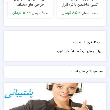
سلامت نیاز دارد؛
کشی ساختمان با نرم افزار
جراحی های مختلف
3) توانایی دست زدن به اقدام مؤثر را در خود ببیند (خود-
Auto CAD
8,500 تومان
12,000 تومان
10,000 تومان
14,000 تومان
کارآمدي ).و « کنترل درك شده » حصول این توانایی ناشی از
مؤلفه هاي است: « خودانگاره »
دیدگاهتان را بنویسید
برای ارسال دیدگاه لطفاً
وارد شوید
.
سبد خریدتان خالی است.