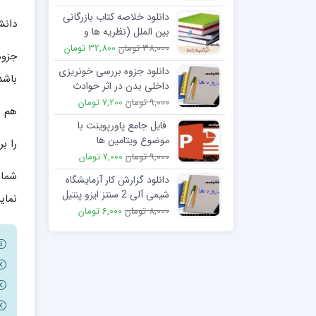
دانلود خلاصه کتاب بازرگانی
دانش
بین الملل (نظریه ها و
کاربردها)
38,000 تومان
32,800 تومان
جزوه
دانلود جزوه بررسی خونریزی
باشد
داخلی بدن در اثر حوادث
9,000 تومان
7,200 تومان
هم ا
فایل جامع پاورپوینت با
موضوع ویتامین ها
را ب
9,000 تومان
7,000 تومان
شما 
دانلود گزارش کار آزمایشگاه
شیمی آلی 2 سنتز ایزو پنتیل
نمایی
استات (اسانس موز)
8,000 تومان
6,000 تومان