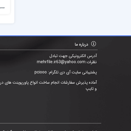
17,000
درباره ما
آدرس الکترونیکی جهت تبادل
نظرات:mehrfile.ir63@yahoo.com
پشتیبانی سایت آی دی تلگرام: pciooo
آماده پذیرش سفارشات انجام ساخت انواع پاورپوینت های د
و تایپ