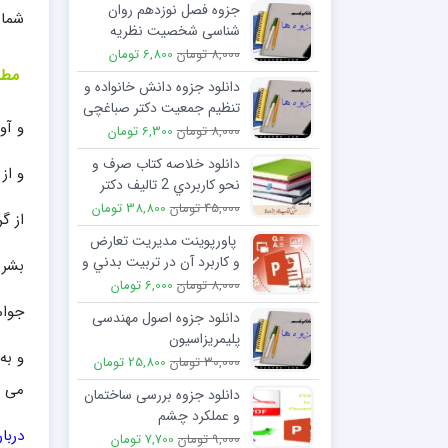
جزوه فصل نوزدهم روان
شما 
شناسی شخصیت نظریه
صفت مک کروی و کاستا
8,000 تومان
6,800 تومان
مطال
دانلود جزوه دانش خانواده و
تنظیم جمعیت دکتر صباغچی
و آو
دانشگاه شریف
8,000 تومان
6,300 تومان
دانلود خلاصه کتاب صرف و
و از
نحو كاربردي 2 تالیف دکتر
سيد احمد امامزاده
45,000 تومان
38,800 تومان
از گ
پاورپوینت مديريت تعارض
و كاربرد آن در تربيت ‌بدني و
بشری
علوم ورزشي
8,000 تومان
6,000 تومان
جوام
دانلود جزوه اصول مهندسی
پلیمریزاسیون
و به
30,000 تومان
25,800 تومان
می ر
دانلود جزوه بررسی ساختمان
و عملکرد چشم
دربا
9,000 تومان
7,700 تومان