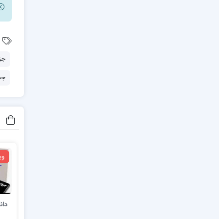
جز
جم
وی
دان