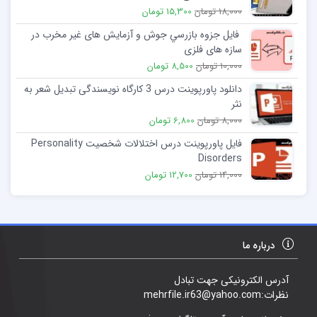
18,000 تومان
15,300 تومان
فایل جزوه بازرسي جوش و آزمايش های غير مخرب در
سازه های فلزی
10,000 تومان
8,500 تومان
دانلود پاورپوینت درس 3 کارگاه نویسندگی تبدیل شعر به
نثر
8,000 تومان
6,800 تومان
فایل پاورپوینت درس اختلالات شخصيت Personality
Disorders
14,000 تومان
12,700 تومان
درباره ما
آدرس الکترونیکی جهت تبادل
نظرات:mehrfile.ir63@yahoo.com