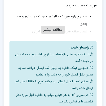
فهرست مطالب جزوه:
فصل چهارم فیزیک هالیدی: حرکت دو بعدی و سه
بعدی
مطالعه بیشتر
فصل هفتم فیزیک هالیدی: کار و انرژی
فصل هشتم فیزیک هالیدی: پایستگی انرژی
راهنمای خرید:
حرکت پرتابی
لینک دانلود فایل بلافاصله بعد از پرداخت وجه به نمایش
به حرکتی که در آن یک جسم فقط تحت تاثیر نیروی گرانش،
در خواهد آمد.
همچنین لینک دانلود به ایمیل شما ارسال خواهد شد به
مسیرش تعیین شود، حرکت پرتابی گفته می‌شود.
همین دلیل ایمیل خود را به دقت وارد نمایید.
با صرف نظر کردن از نیروی اصطکاک هوا، پرتاب دیسک،
ممکن است ایمیل ارسالی به پوشه اسپم یا Bulk ایمیل شما
موشک (در مسیری طولانی) و حتی شوت کردن
ارسال شده باشد.
در صورتی که به هر دلیلی موفق به دانلود فایل مورد نظر
توپ فوتبال، نمونه‌هایی از این نوع حرکت محسوب می‌شوند.
نشدید با ما تماس بگیرید.
این حرکت در حقیقت با استفاده از رابطه‌ای درجه ۲ توصیف