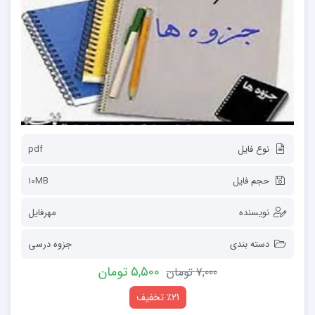
نوع فایل
pdf
حجم فایل
10MB
نویسنده
مهرفایل
دسته بندی
جزوه درسی
5,500 تومان
7,000 تومان
٪21 تخفیف