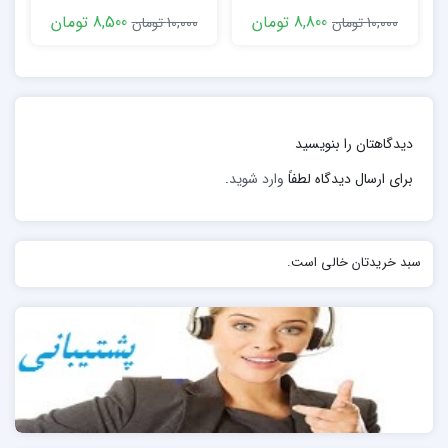
هستند فرستاده می شود.
8,800 تومان
8,500 تومان
10,000 تومان
10,000 تومان
در طرف دیگر یک گیرنده یا در اصطلاح یک فتودیود قرار دارد
که وظیفه آشکار سازی نور عبوری از بافت را دارد.
این نور توسط گیرنده بر حسب میزان شدت نور به یک
دیدگاهتان را بنویسید
سیگنال الکتریکی تبدیل می شود
برای ارسال دیدگاه لطفاً
وارد شوید
.
در واقع این سیگنال ورودی دستگاه و برد های الکترونیکی و
میکرو پروسسرهاست.
سبد خریدتان خالی است.