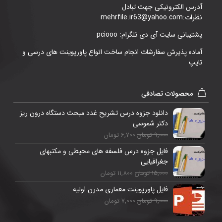
آدرس الکترونیکی جهت تبادل
نظرات:mehrfile.ir63@yahoo.com
پشتیبانی سایت آی دی تلگرام: pciooo
آماده پذیرش سفارشات انجام ساخت انواع پاورپوینت های درسی و
تایپ
محصولات تصادفی
دانلود جزوه درس تشریح غدد مبحث دستگاه درون ریز
دکتر شموسی
9,000 تومان
6,700 تومان
فایل جزوه درس فلسفه های محیطی و مکتبهای
جغرافیایی
15,000 تومان
11,800 تومان
فایل پاورپوینت معماری مدرن اولیه
9,000 تومان
7,000 تومان