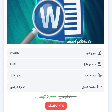
نوع فایل
WORD
حجم فایل
46KB
نویسنده
مهرفایل
دسته بندی
جزوه درسی
6,000 تومان
8,000 تومان
٪25 تخفیف