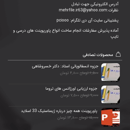
آدرس الکترونیکی جهت تبادل
نظرات:mehrfile.ir63@yahoo.com
پشتیبانی سایت آی دی تلگرام: pciooo
آماده پذیرش سفارشات انجام ساخت انواع پاورپوینت های درسی و
تایپ
محصولات تصادفی
جزوه انسفالوپاتی استاد: دکتر خسروشاهی
6,500 تومان
4,800 تومان
جزوه ارزیابی اورژانس های تروما
9,000 تومان
7,500 تومان
پاورپوینت همه چیز درباره ژیمناستیک 33 اسلاید
15,000 تومان
13,800 تومان