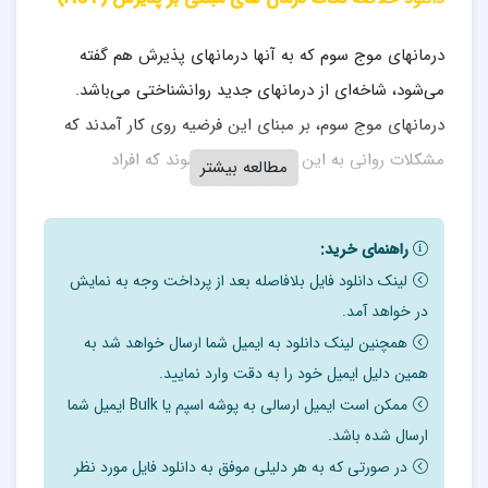
درمانهای موج سوم که به آنها درمانهای پذیرش هم گفته
می‌شود، شاخه‌ای از درمانهای جدید روانشناختی می‌باشد.
درمانهای موج سوم، بر مبنای این فرضیه روی کار آمدند که
مشکلات روانی به این دلیل ایجاد می‌شوند که افراد
مطالعه بیشتر
نمی‌خواهند هیجانها، احساسات، افکار ناخوشایند و دردهای
بدنی را تجربه کنند.
راهنمای خرید:
به همین دلیل وقتی کوچکترین اثری از این تجارب درونی
لینک دانلود فایل بلافاصله بعد از پرداخت وجه به نمایش
در خواهد آمد.
ناخوشایند پیدا می‌کنند، به هر طریقی سعی در برطرف کردن
همچنین لینک دانلود به ایمیل شما ارسال خواهد شد به
آن می‌کنند. مثلا وقتی مضطرب می‌شوند، می‌خواهند به
همین دلیل ایمیل خود را به دقت وارد نمایید.
سرعت اضطرابشان کم شود. به همین دلیل ممکن است از
ممکن است ایمیل ارسالی به پوشه اسپم یا Bulk ایمیل شما
انواع راهکارهای فرار و اجتناب استفاده کنند. مثلا سریعا
ارسال شده باشد.
داروی آرامبخش استفاده کنند، از موقعیت اضطراب‌زا حتی اگر
در صورتی که به هر دلیلی موفق به دانلود فایل مورد نظر