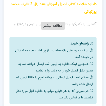
دانلود خلاصه کتاب اصول آموزش هند بال 2 تالیف محمد
پورکيانی
آشنايی با تکنيکها و تاکتيک های انفرادی و تيمی دردفاع و
مطالعه بیشتر
حمله و مهارتهای دروازه بانی
هدفهای رفتاری
راهنمای خرید:
1.تعريف کامل از دفاع در هندبال
لینک دانلود فایل بلافاصله بعد از پرداخت وجه به نمایش
در خواهد آمد.
2.مراحل چهار گانه دفاع
همچنین لینک دانلود به ایمیل شما ارسال خواهد شد به
3.تاکتيکهای دفاع
همین دلیل ایمیل خود را به دقت وارد نمایید.
4.اهداف کار دفاعی
ممکن است ایمیل ارسالی به پوشه اسپم یا Bulk ایمیل شما
5.عوامل موفقيت در کار دفاعی
ارسال شده باشد.
6.مزايا ونقاط ضعف آريشهای دفاعی
در صورتی که به هر دلیلی موفق به دانلود فایل مورد نظر
7.تعريف کامل از از حمله در هندبال
نشدید با ما تماس بگیرید.
8.مراحل پنجگانه حمله