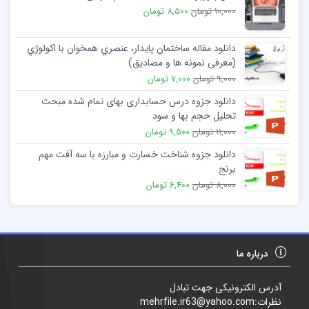
10,000 تومان
8,500 تومان
دانلود مقاله ساختمان پایدار، عنصري همخوان با اکولوژي
(معرفی نمونه ها و مصادیق)
9,000 تومان
7,000 تومان
دانلود جزوه درس حسابداری بهای تمام شده مبحث
تحلیل حجم بها و سود
11,000 تومان
9,500 تومان
دانلود جزوه شناخت خسارت و مبارزه با سه آفت مهم
برنج
8,000 تومان
6,400 تومان
درباره ما
آدرس الکترونیکی جهت تبادل
نظرات:mehrfile.ir63@yahoo.com