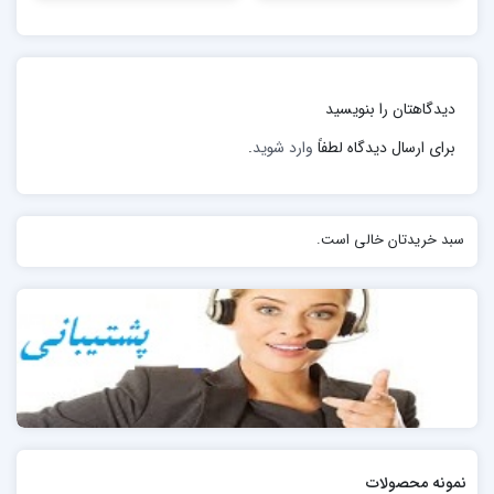
2.دفاع منطقه ای موقتی
3.سازماندهی دفاع
4.دفاع در يک سيستم :که به سه گونه تقسيم می گردد
دیدگاهتان را بنویسید
تعريف حمله
برای ارسال دیدگاه لطفاً
وارد شوید
.
حمله از زمانی که يک توپ را دريافت می کنيم شروع مي شود
و با رسيدن توپ به دست تيم مقابل خاتمه می يابد.
سبد خریدتان خالی است.
مراحل پنجگانه حمله
1.ضد حمله ساده
2.ضد حمله گسترده
3.سازماندهی حمله
4.مرحله نفوذ
5.مرحله سازماندهی مجدد حمله
کاربرد اشکال گوناگون دفاع در هندبال
نمونه محصولات