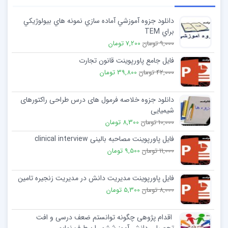
الف)تغييرات دفاعی 0:6
دانلود جزوه آموزشي آماده سازي نمونه هاي بيولوژيكي
3 -2- ب) آرايش دفاعی 1
براي TEM
5: 0 : ج)آرايش دفاعی 1
9,000 تومان
7,200 تومان
4: 0+ د)آرايش دفاعی
فایل جامع پاورپوینت قانون تجارت
42,000 تومان
39,800 تومان
دانلود جزوه خلاصه فرمول های درس طراحی راکتورهای
شیمیایی
10,000 تومان
8,300 تومان
فایل پاورپوینت مصاحبه بالینی clinical interview
11,000 تومان
9,500 تومان
فایل پاورپوینت مدیریت دانش در مدیریت زنجیره تامین
8,000 تومان
5,300 تومان
اقدام پژوهی چگونه توانستم ضعف درسی و افت