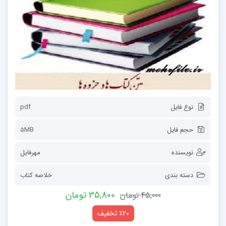
نوع فایل
pdf
حجم فایل
5MB
نویسنده
مهرفایل
دسته بندی
خلاصه کتاب
35,800 تومان
45,000 تومان
٪20 تخفیف