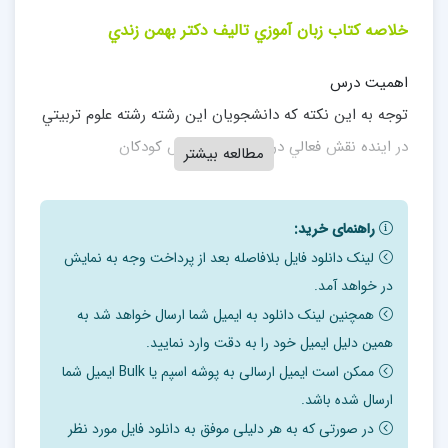
خلاصه کتاب زبان آموزي تالیف دكتر بهمن زندي
اهميت درس
توجه به اين نكته كه دانشجويان اين رشته رشته علوم تربيتي
در اينده نقش فعالي در اموزش و پرورش كودكان
مطالعه بیشتر
اين مرز و بوم به به عهده خواهند داشت بر كسي پوشيده
نيست، لذا شناخت و درك همه جانبه از زبان و زبان اموزي
راهنمای خرید:
لینک دانلود فایل بلافاصله بعد از پرداخت وجه به نمایش
به عنوان مهمترين وسيله ارتباط بيانگر اهميت كسب اطلاعات
در خواهد آمد.
لازم در اين خصوص است.
همچنین لینک دانلود به ایمیل شما ارسال خواهد شد به
همین دلیل ایمیل خود را به دقت وارد نمایید.
فهرست فصل ها:
ممکن است ایمیل ارسالی به پوشه اسپم یا Bulk ایمیل شما
فصل اول : زبان و ارتباط زباني
ارسال شده باشد.
فصل دوم : رشد زباني كودك و نظريه هاي ان
در صورتی که به هر دلیلی موفق به دانلود فایل مورد نظر