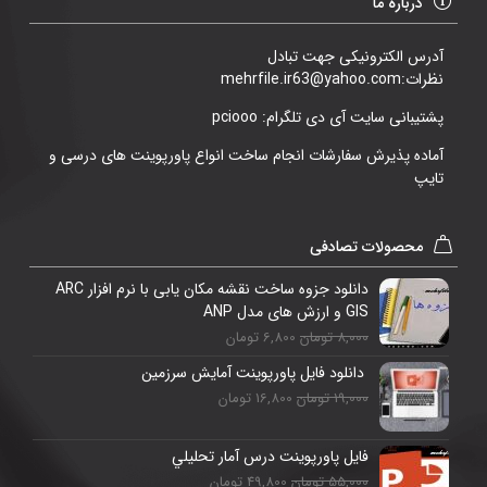
درباره ما
آدرس الکترونیکی جهت تبادل
نظرات:mehrfile.ir63@yahoo.com
پشتیبانی سایت آی دی تلگرام: pciooo
آماده پذیرش سفارشات انجام ساخت انواع پاورپوینت های درسی و
تایپ
محصولات تصادفی
دانلود جزوه ساخت نقشه مکان یابی با نرم افزار ARC
GIS و ارزش های مدل ANP
8,000 تومان
6,800 تومان
دانلود فایل پاورپوینت آمایش سرزمین
19,000 تومان
16,800 تومان
فایل پاورپوینت درس آمار تحليلي
55,000 تومان
49,800 تومان