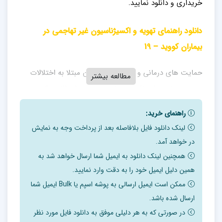
خ
ریداری
و دانلود نمایید.
دانلود راهنمای تهویه و اکسیژناسیون غیر تهاجمی در
بیماران کووید – 19
حمایت های درمانی و مراقبت از بیماران مبتلا به اختلالات
مطالعه بیشتر
تنفسی، نیازمند اتخاذ تصمیمات سریع و ملاحظات دقیق می
باشد. در حال حاضر با توجه به پاندمی کووید – 19 و نیاز به
راهنمای خرید:
اکسیژن درمانی در این بیماران و بروز علائم خفیف تا شدید
لینک دانلود فایل بلافاصله بعد از پرداخت وجه به نمایش
نظیر سندرم پریشانی حاد تنفسی) ARDS (، نحوه اکسیژن
در خواهد آمد.
درمانی در این بیماران می بایست به صورتی انجام گردد تا
همچنین لینک دانلود به ایمیل شما ارسال خواهد شد به
هم مشکلات تنفسی بیماران مرتفع گردد و هم بر اساس
همین دلیل ایمیل خود را به دقت وارد نمایید.
تسهیلات موجود، پیش بینی ها و آمادگی های لازم نیز در
ممکن است ایمیل ارسالی به پوشه اسپم یا Bulk ایمیل شما
ارسال شده باشد.
نظر گرفته شود.
در صورتی که به هر دلیلی موفق به دانلود فایل مورد نظر