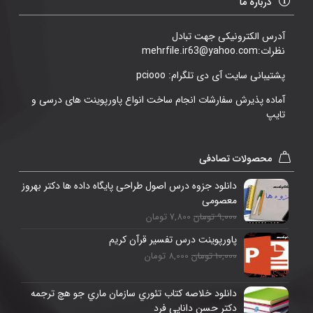
درباره ما
آدرس الکترونیکی جهت تبادل
نظرات:mehrfile.ir63@yahoo.com
پشتیبانی سایت آی دی تلگرام: pciooo
آماده پذیرش سفارشات انجام ساخت انواع پاورپوینت های درسی و
تایپ
محصولات تصادفی
دانلود جزوه درس اصول طراحی پایگاه داده ها دکتر بهروز
معصومی
9,000 تومان
7,800 تومان
پاورپوینت درس تفسیر قرآن کریم
10,000 تومان
8,000 تومان
دانلود خلاصه کتاب تئوري سازمان ماري جو هچ ترجمه
دکتر حسن دانايي فرد