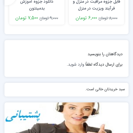
فایل جزوه مراقبت در منزل و
دانلود جزوه آموزش
د
فرآیند ویزیت در منزل
بدمینتون
19 ، بررسی دقیق وضعیت بیماران است.
6,000 تومان
7,500 تومان
آنچه مهم است اینکه تهویه مکانیکی غیر تهاجمی بر تهویه
8,000 تومان
9,000 تومان
تهاجمی اولویت دارد و بر اساس شرایط بیمار این تصمیم
اتخاذ می گردد.
دیدگاهتان را بنویسید
برای ارسال دیدگاه لطفاً
وارد شوید
.
سبد خریدتان خالی است.