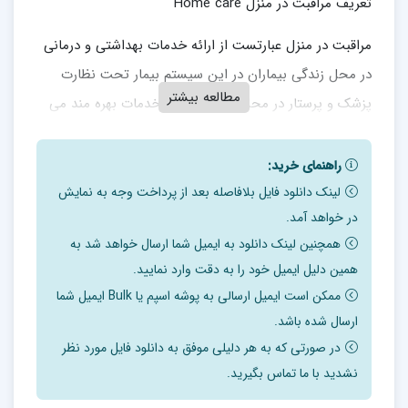
تعریف مراقبت در منزل Home care
مراقبت در منزل عبارتست از ارائه خدمات بهداشتی و درمانی
در محل زندگی بیماران در این سیستم بیمار تحت نظارت
مطالعه بیشتر
پزشک و پرستار در محل زندگی خود از خدمات بهره مند می
شود.
مدیریت ارائه خدمات بنحوی که بیماران را در قسمتی یا تمام
راهنمای خرید:
زندگی شخصی توانمند گرداند که این امر با انجام خدمات
لینک دانلود فایل بلافاصله بعد از پرداخت وجه به نمایش
در خواهد آمد.
مراقبتی پیشگیرانه و حاد یا طولانی صورت می گیرد.
همچنین لینک دانلود به ایمیل شما ارسال خواهد شد به
پرستار عضو کلیدی مراقبت در منزل
همین دلیل ایمیل خود را به دقت وارد نمایید.
ممکن است ایمیل ارسالی به پوشه اسپم یا Bulk ایمیل شما
طیف وسیعی از کادر بهداشتی خدمات خود را در منزل ارایه
ارسال شده باشد.
می دهند ولی پرستاران ستون اصلی سیستم ارایه دهنده این
در صورتی که به هر دلیلی موفق به دانلود فایل مورد نظر
خدمات را تشکیل می دهندو نقش عمده در هماهنگی و ارایه
نشدید با ما تماس بگیرید.
خدمات بهداشتی در منزل را ایفا می کنند.