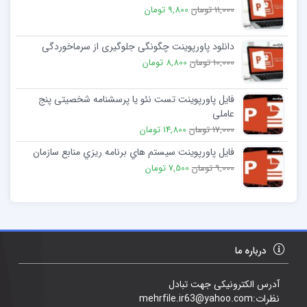
11,000 تومان
9,800 تومان
دانلود پاورپوینت چگونگی جلوگیری از سرماخوردگی
10,000 تومان
8,800 تومان
فایل پاورپوینت تست نئو یا پرسشنامه شخصیتی پنج
عاملی
17,000 تومان
14,800 تومان
فایل پاورپوینت سيستم هاي برنامه ريزي منابع سازمان
9,000 تومان
7,500 تومان
درباره ما
آدرس الکترونیکی جهت تبادل
نظرات:mehrfile.ir63@yahoo.com