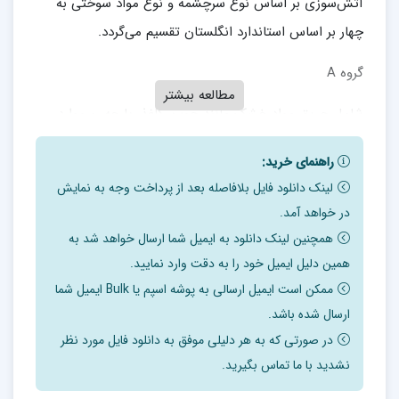
آتش‌سوزی بر اساس نوع سرچشمه و نوع مواد سوختی به
چهار بر اساس استاندارد انگلستان تقسیم می‌گردد.
گروه A
مطالعه بیشتر
شامل حریق مواد خشک مانند چوب، کاغذ، پارچه، و موارد
مشابه است
راهنمای خرید:
گروه B
لینک دانلود فایل بلافاصله بعد از پرداخت وجه به نمایش
در خواهد آمد.
شامل حریق مواد مایع مانند نفت، بنزین، الکل، گازوئیل و
همچنین لینک دانلود به ایمیل شما ارسال خواهد شد به
سایر سوختهای مایع است.
همین دلیل ایمیل خود را به دقت وارد نمایید.
ممکن است ایمیل ارسالی به پوشه اسپم یا Bulk ایمیل شما
گروه C
ارسال شده باشد.
شامل حریق‌هایی که الکتریسیته به عنوان عامل بوجود آورنده
در صورتی که به هر دلیلی موفق به دانلود فایل مورد نظر
در آنها دخیل بوده و یا تحت اثر الکتریسیته قرار دارد. این
نشدید با ما تماس بگیرید.
حریق خود می‌تواند حریقهایی از انواع دیگر را به وجود آورد.