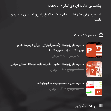
پشتیبانی سایت آی دی تلگرام: pciooo
آماده پذیرش سفارشات انجام ساخت انواع پاورپوینت های درسی و
تایپ
محصولات تصادفی
دانلود پاورپوینت ژئو مورفولوژی ایران (پدیده های
توریستی و ژئو توریستی)
9,000 تومان
7,800 تومان
دانلود پاورپوینت تحلیل نظریه پایه توسعه استان مرکزی
13,000 تومان
11,400 تومان
دانلود جزوه مسمومیت با اپیوئیدها
15,000 تومان
12,300 تومان
پرداخت آنلاین