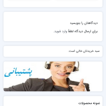
همچنین به غیر از آسیب های جانی، خسارات مالی بسیار
زیادی را نیز وارد می کند. در این مطلب به برخی از آتش
سوزی های معروف دنیا اشاره می کنیم.
دیدگاهتان را بنویسید
سینما رکس آبادان در شب هنگام ۲۸ مرداد
۱۳۵۷
و در حین
برای ارسال دیدگاه لطفاً
وارد شوید
.
نمایش فیلم گوزن‌ها دچار آتش‌ سوزی گردید و قریب به اتفاق
حاضران در سینما زنده در آتش سوختند. تحقیقات حاکی از
عمدی بودن حریق بود. همزمانی این رویداد با اعتراضات و
سبد خریدتان خالی است.
آشوبهای انقلاب ۱۳۵۷ و طولانی شدن رسیدگی به آن در
سالهای بعد از انقلاب، گمانه‌های مختلفی را پیرامون عاملان
این حادثه ایجاد کرد.
نمونه محصولات