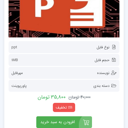
نوع فایل
ppt
حجم فایل
1MB
نویسنده
مهرفایل
دسته بندی
پاورپوینت
35,800 تومان
40,000 تومان
٪11 تخفیف
افزودن به سبد خرید