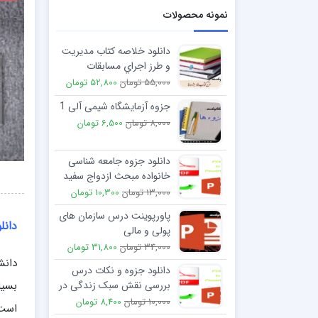
نمونه محصولات
دانلود خلاصه کتاب مديريت
و طرز اجراي مسابقات
55,000 تومان
52,800 تومان
جزوه آزمایشگاه شیمی آلی 1
8,000 تومان
6,500 تومان
دانلود جزوه جامعه شناسی
خانواده مبحث ازدواج سفید
13,000 تومان
10,300 تومان
پاورپوینت درس سازمان های
دانل
پولی و مالی
34,000 تومان
31,800 تومان
دانش
دانلود جزوه و نکات درس
بررسی نقش سبک زندگی در
باروری
10,000 تومان
8,400 تومان
است.