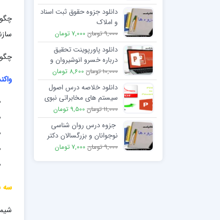
دانلود جزوه حقوق ثبت اسناد
چگون
و املاک
سازن
9,000 تومان
7,000 تومان
دانلود پاورپوینت تحقیق
چگون
درباره خسرو انوشیروان و
اقدامات او در ایران
10,000 تومان
8,600 تومان
واکن
دانلود خلاصه درس اصول
سیستم های مخابراتی نبوی
نژاد
11,000 تومان
9,500 تومان
جزوه درس روان شناسی
نوجوانان و بزرگسالان دکتر
سلیمانی
9,000 تومان
7,000 تومان
سه ب
شیمی