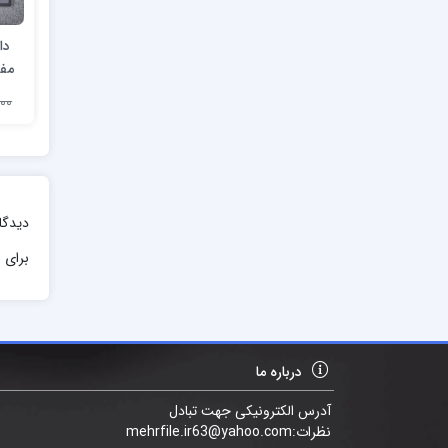
دا
مف
2,000
دیدگا
برای ا
درباره ما
آدرس الکترونیکی جهت تبادل
نظرات:mehrfile.ir63@yahoo.com