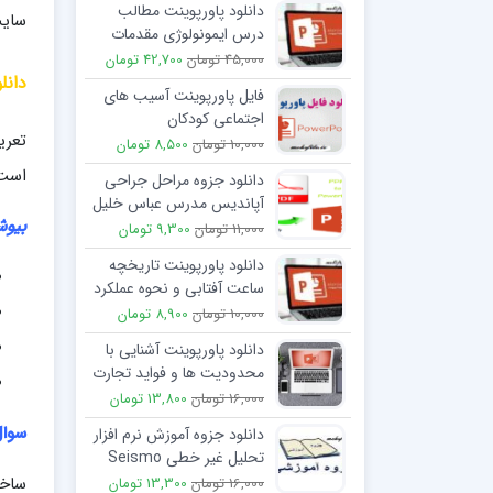
دانلود پاورپوینت مطالب
سایت
درس ایمونولوژی مقدمات
علوم پایه 2 (فصل اول و
45,000 تومان
42,700 تومان
دوم)
دانل
فایل پاورپوینت آسیب های
اجتماعی کودکان
تعری
10,000 تومان
8,500 تومان
است.
دانلود جزوه مراحل جراحی
آپاندیس مدرس عباس خلیل
بیوش
پور
11,000 تومان
9,300 تومان
دانلود پاورپوینت تاریخچه
ساعت آفتابی و نحوه عملکرد
آن
10,000 تومان
8,900 تومان
دانلود پاورپوینت آشنایی با
محدوديت ها و فواید تجارت
الکترونيک
16,000 تومان
13,800 تومان
سوال
دانلود جزوه آموزش نرم افزار
تحلیل غیر خطی Seismo
Struct
ساخت
16,000 تومان
13,300 تومان