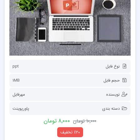
نوع فایل
ppt
حجم فایل
1MB
نویسنده
مهرفایل
دسته بندی
پاورپوینت
8,000 تومان
10,000 تومان
٪20 تخفیف