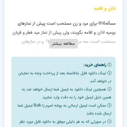
اذان و اقامه
مسأله916-براى مرد و زن مستحب است پيش از نمازهاى
يوميه اذان و اقامه بگويند، ولى پيش از نماز عيد فطر و قربان
مستحب است، ‏سه مرتبه بگويند:”الصّلاة”. و در نمازهاى
مطالعه بیشتر
واجب ديگر سه مرتبه الصّلاة را به قصد رجاء بگويد.
مسأله917-مستحب است در روز اولى كه بچه به دنيا مى‏آيد يا
راهنمای خرید:
پيش از آنكه بندنافش بيفتد، در گوش راست او اذان و در
لینک دانلود فایل بلافاصله بعد از پرداخت وجه به نمایش
در خواهد آمد.
گوش چپش اقامه بگويند.
همچنین لینک دانلود به ایمیل شما ارسال خواهد شد به
مسأله918-اذان هيجده جمله است:
همین دلیل ایمیل خود را به دقت وارد نمایید.
ممکن است ایمیل ارسالی به پوشه اسپم یا Bulk ایمیل شما
الله اكبر چهار مرتبه
ارسال شده باشد.
اشهد ان لا اله الا الله دو مرتبه
در صورتی که به هر دلیلی موفق به دانلود فایل مورد نظر
اشهد ان محمداً رسول الله دو مرتبه