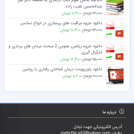
خلاصه بخش سوم کتاب درآمدی به فلسفه دکتر میر
عبدالحسین نقیب زاده
14,000 تومان
11,300 تومان
دانلود جزوه مراقبت های پرستاری در انواع دمانس
13,000 تومان
10,300 تومان
دانلود جزوه ریاضی عمومی 2 مبحث میدان ھای برداری و
انتگرال گیری
15,000 تومان
12,300 تومان
دانلود پاورپوینت درمان شناختی رفتاری با زوجین
10,000 تومان
8,200 تومان
درباره ما
آدرس الکترونیکی جهت تبادل
نظرات:mehrfile.ir63@yahoo.com