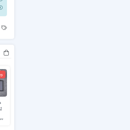
وی
د
آم
0,000