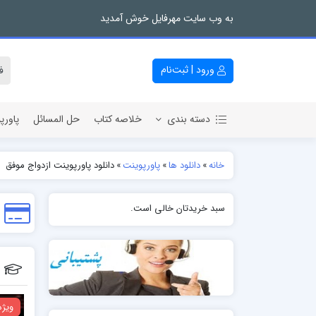
به وب سایت مهرفایل خوش آمدید
ورود | ثبت‌نام
دسته بندی
خلاصه کتاب
حل المسائل
پاورپ
خانه
»
دانلود ها
»
پاورپوینت
»
دانلود پاورپوینت ازدواج موفق
سبد خریدتان خالی است.
ویژه