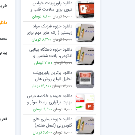
دانلود پاورپوینت خواص
خرید
کیوی برای سلامت قلب و
مقابله با التهاب
10,000 تومان
8,600 تومان
دانل
دانلود جزوه فیزیک مواد
زیستی (ارائه های مهم برای
قسمت
امتحان)
10,000 تومان
8,300 تومان
دانلود جزوه دستگاه بینایی
پیام
آناتومی، بافت شناسی و
جنین شناسی کاسه چشم
9,000 تومان
7,100 تومان
دانلود برترین پاورپوینت
تحلیل انواع روش های
تنظیم جمعیت
17,000 تومان
14,800 تومان
دانلود جزوه و خلاصه درس
مهارت برقراری ارتباط موثر و
حرفه ای در پرستاری
11,000 تومان
9,400 تومان
تعری
دانلود جزوه بیماری های
گلومرولی (فصل هفتم)
8,000 تومان
6,500 تومان