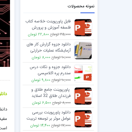
نمونه محصولات
فایل پاورپوینت خلاصه کتاب
فلسفه آموزش و پرورش
تالیف عیسی ابراهیم زاده
25,000 تومان
22,800 تومان
دانلود جزوه گزارش کار های
آزمایشگاه عملیات حرارتی
10,000 تومان
8,000 تومان
دانلود جزوه و نکات درس
سندرم پره اکلامپسی
تشخیص و ارزیابی و درمان
10,000 تومان
9,800 تومان
پاورپوینت جامع طلاق و
دانل
فرزندان طلاق 32 اسلاید
8,000 تومان
6,500 تومان
دانش
دانلود پاورپوینت بررسی
عوامل موثر بر توسعه تربیت
بدنی و ورزش بانوان ایران
17,000 تومان
14,400 تومان
است 