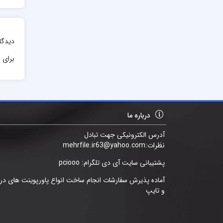
دیدگا
برای ا
درباره ما
آدرس الکترونیکی جهت تبادل
نظرات:mehrfile.ir63@yahoo.com
پشتیبانی سایت آی دی تلگرام: pciooo
آماده پذیرش سفارشات انجام ساخت انواع پاورپوینت های د
و تایپ