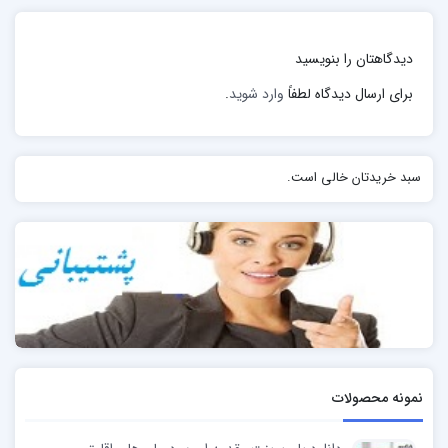
آنسفالیت بعد از آنفولانزا
عفونت با ویروس های دارای رشد آهسته
دیدگاهتان را بنویسید
احتمالا مسمومیت با co
برای ارسال دیدگاه لطفاً
وارد شوید
.
عوامل افزایش دهنده خطر:
حشره کش ها
سبد خریدتان خالی است.
مصرف چربی های اشباع شده
کمبود اسید فولیک
بیماری دیابت نوع 2
اضافه وزن و عدم تحرک
این بیماری نتیجه از بین رفتن یا ضعیف شدن سلول های
عصبی در مغز میانی است. سلول های ماده سیاه ماده ای به
نمونه محصولات
نام دوپامین ترشح می کنند که پیام ها را به بخش دیگری از
مغز به نام کارپوس استراتوم می برند. این پیام ها به حرکت