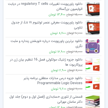
دانلود پاورپوینت تغییرات regulatory T cells در دیابت
اتوایمیون بزرگسالان
15,000 تومان
13,400 تومان
دانلود پاورپوینت معرفی عنصر لوتتیوم Lu ۷۱، از جدول
تناوبی
10,000 تومان
8,700 تومان
دانلود برترین پاورپوینت درباره خويشتن پنداره و مثبت
نگری
18,000 تومان
16,900 تومان
دانلود جزوه ژنتیک مولکولی فصل 16 تنظیم بیان ژن در
پروکاریوت ها
8,000 تومان
6,900 تومان
دانلود جزوه درس مدارات منطقی برنامه پذیر
Programmable Logic Devices
11,000 تومان
9,200 تومان
قسمتی از تئوری حسابداری (فصل اول و دوم) جلد اول
دکتر ساسان مهرانی
15,000 تومان
12,800 تومان