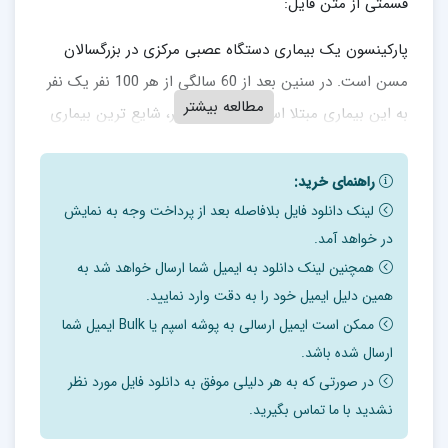
قسمتی از متن فایل:
پارکینسون یک بیماری دستگاه عصبی مرکزی در بزرگسالان
مسن است. در سنین بعد از 60 سالگی از هر 100 نفر یک نفر
مطالعه بیشتر
به این بیماری مبتلا است. بعد از آلزایمر، شایع ترین بیماری
مخرب اعصاب به حساب می آید. در این بیماری سلول های
ترشح کننده ی دوپامین در جسم سیاه از بین می روند.
راهنمای خرید:
لینک دانلود فایل بلافاصله بعد از پرداخت وجه به نمایش
بیماری پارکینسون برای اولین بار توسط دانشمند بریتانیایی
در خواهد آمد.
دکتر جیمز پارکینسون در سال 1817 توصیف شد. او نام این
همچنین لینک دانلود به ایمیل شما ارسال خواهد شد به
بیماری را فلج لرزان نامید.
همین دلیل ایمیل خود را به دقت وارد نمایید.
ممکن است ایمیل ارسالی به پوشه اسپم یا Bulk ایمیل شما
علائم شایع:
ارسال شده باشد.
قامت خمیده
در صورتی که به هر دلیلی موفق به دانلود فایل مورد نظر
نشدید با ما تماس بگیرید.
از بین رفتن حالت چهره
لرزش