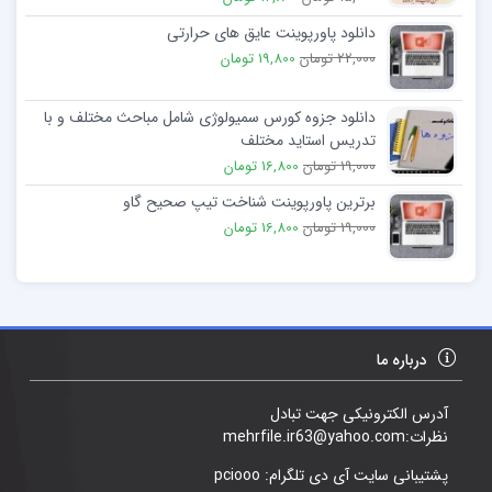
دانلود پاورپوینت عایق های حرارتی
22,000 تومان
19,800 تومان
دانلود جزوه کورس سمیولوژی شامل مباحث مختلف و با
تدریس استاید مختلف
19,000 تومان
16,800 تومان
برترین پاورپوینت شناخت تیپ صحیح گاو
19,000 تومان
16,800 تومان
درباره ما
آدرس الکترونیکی جهت تبادل
نظرات:mehrfile.ir63@yahoo.com
پشتیبانی سایت آی دی تلگرام: pciooo