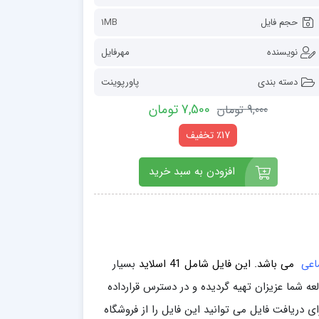
حجم فایل
1MB
نویسنده
مهرفایل
دسته بندی
پاورپوینت
7,500 تومان
9,000 تومان
٪17 تخفیف
افزودن به سبد خرید
ماعی
می باشد. این فایل
شامل 41
اسلاید
بسیار
اشد و در قالب فرمت ppt برای راحتی و مطالعه شما عزیزان تهیه گردیده و در دسترس قرارداده
ی دریافت فایل می توانید این فایل را از فروشگاه