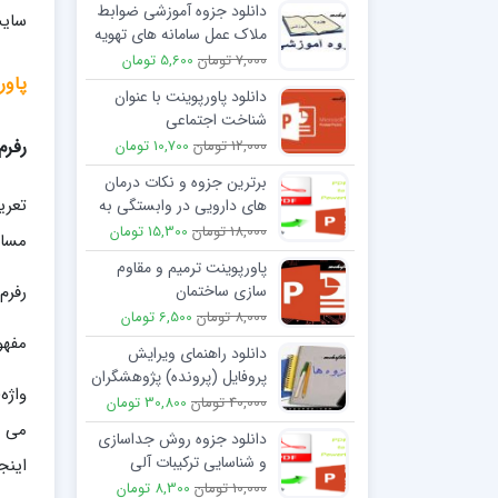
دانلود جزوه آموزشی ضوابط
سایت
ملاک عمل سامانه های تهویه
،تخلیه و کنترل دود
7,000 تومان
5,600 تومان
پاورپ
دانلود پاورپوینت با عنوان
شناخت اجتماعی
رفرم
12,000 تومان
10,700 تومان
برترین جزوه و نکات درمان
تعری
های دارویی در وابستگی به
مواد مخدر (افیونی)
18,000 تومان
15,300 تومان
مسال
پاورپوینت ترمیم و مقاوم
رفرم
سازی ساختمان
8,000 تومان
6,500 تومان
مفهو
دانلود راهنمای ویرایش
پروفایل (پرونده) پژوهشگران
در Scopus
40,000 تومان
30,800 تومان
می ر
دانلود جزوه روش جداسازی
و شناسایی ترکیبات آلی
اینج
10,000 تومان
8,300 تومان