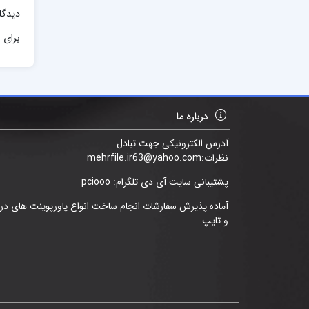
دیدگا
برای ا
درباره ما
آدرس الکترونیکی جهت تبادل
نظرات:mehrfile.ir63@yahoo.com
پشتیبانی سایت آی دی تلگرام: pciooo
آماده پذیرش سفارشات انجام ساخت انواع پاورپوینت های د
و تایپ