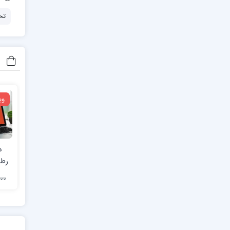
تح
وی
د
رطو
1,000