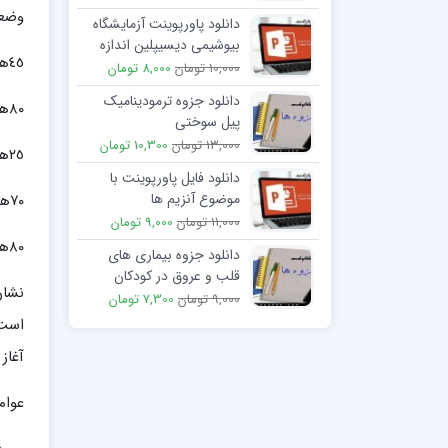
وضعی
دانلود پاورپوینت آزمایشگاه
بیوشیمی دیسیپلین اندازه
٤٥هزارمیلیاردتومان یارانه نقدی
گیری غلظت پروتئین تام در
10,000 تومان
8,000 تومان
خون
دانلود جزوه ترمودینامیک
٨٠هزارمیلیاردتومان حقوق و دستمزد کارمندان
پیل سوختی
13,000 تومان
10,300 تومان
٢٥هزارمیلیاردتومان کمک برای تأمین کسری حقوق بازنشستگان در طرف تعهدات دولت
دانلود فایل پاورپوینت با
موضوع آنزیم ها
۷۰هزارمیلیاردتومان درآمد نفتی
11,000 تومان
9,000 تومان
٨٠هزارمیلیاردتومان درآمد مالیاتی در طرف درآمدها
دانلود جزوه بیماری های
قلب و عروق در کودکان
نشان
9,000 تومان
7,300 تومان
است 
آغاز
عوام