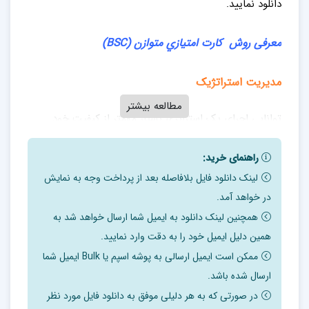
دانلود نمایید.
معرفی روش
كارت امتيازي متوازن
(
BSC)
مدیریت استراتژیک
مطالعه بیشتر
توانایی اجرای یک استراتژی بسیار مهمتر از کیفیت خود
استراتژی است. یک تحقیق در سال 1999 دلیل ناکامی 70%
راهنمای خرید:
از مدیران ارشد شرکتها را شکست آنها در اجرای
لینک دانلود فایل بلافاصله بعد از پرداخت وجه به نمایش
استراتژیهایشان عنوان کرده است. در واقع مدیریت
در خواهد آمد.
استراتژیک، هنر و دانش تبین و تدوین، اجرا و ارزیابی
همچنین لینک دانلود به ایمیل شما ارسال خواهد شد به
تصمیمات وظیفه ای چند گانه می باشد که سازمان را قادر به
همین دلیل ایمیل خود را به دقت وارد نمایید.
دستیابی به اهداف بلند مدت خودش می سازد.
ممکن است ایمیل ارسالی به پوشه اسپم یا Bulk ایمیل شما
ارسال شده باشد.
ارزيابي متوازن چيست؟
در صورتی که به هر دلیلی موفق به دانلود فایل مورد نظر