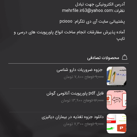
آدرس الکترونیکی جهت تبادل
نظرات:mehrfile.ir63@yahoo.com
پشتیبانی سایت آی دی تلگرام: pciooo
آماده پذیرش سفارشات انجام ساخت انواع پاورپوینت های درسی و
تایپ
محصولات تصادفی
جزوه ضروریات دارو شناسی
9,000 تومان
7,800 تومان
فایل pdf پاورپوینت آناتومی گوش
16,000 تومان
13,900 تومان
دانلود جزوه تغذیه در بیماران دیالیزی
9,000 تومان
7,300 تومان