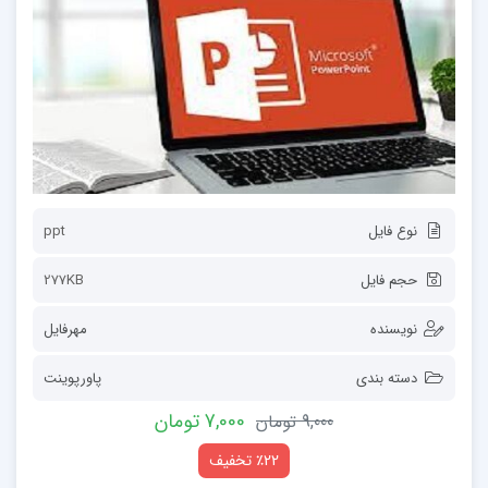
نوع فایل
ppt
حجم فایل
277KB
نویسنده
مهرفایل
دسته بندی
پاورپوینت
7,000 تومان
9,000 تومان
٪22 تخفیف