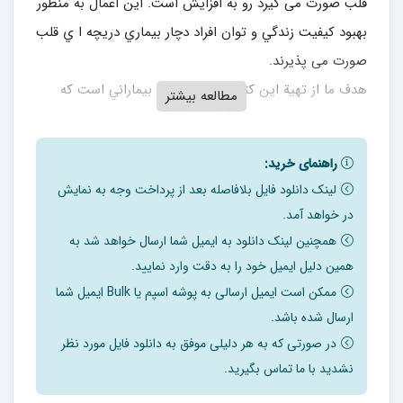
قلب صورت می گيرد رو به افزايش است. اين اعمال به منظور
بهبود كيفيت زندگي و توان افراد دچار بيماري دريچه ا ي قلب
صورت می پذيرند.
هدف ما از تهية اين كتابچه، آموزش به بيماراني است كه
مطالعه بیشتر
چنين اعمال جرّاحي براي آنها انجام شده يا خواهد شد.
همچنين اين كتابچه حاوي اطلاعاتي است در زمينة آنچه كه
راهنمای خرید:
طي بستري در بيمارستان يا پس از مرخصي ممكن است
لینک دانلود فایل بلافاصله بعد از پرداخت وجه به نمایش
پيش بيايد.
در خواهد آمد.
همچنین لینک دانلود به ایمیل شما ارسال خواهد شد به
پزشكي كه جرّاحي شما به عهدة ايشان است بهترين فرد براي
همین دلیل ایمیل خود را به دقت وارد نمایید.
پاسخگويي به سؤالات يا نگراني هاي شما در رابطه با جزئيات
ممکن است ایمیل ارسالی به پوشه اسپم یا Bulk ایمیل شما
جرّاحي و دوران نقاهت پس از آن می باشد. در اين کتابچه
ارسال شده باشد.
متن نوشتار و نقاشی ها به شما کمک می کند که موضوع را
در صورتی که به هر دلیلی موفق به دانلود فایل مورد نظر
درک کنيد و با متخصص قلب، متخصص داخلی، پزشک
نشدید با ما تماس بگیرید.
خانواده يا هر پزشک ديگری که مراقبت از شما را به عهده