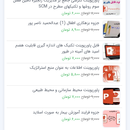
پاورپوینت نگرشی جامع بر مدیریت زنجیره تامین فصل
سوم روشها و تکنیکهای مطرح در SCM
8,000 تومان
6,000 تومان
جزوه بزهکاری اطفال (1) عبدالحمید ناصر پور
11,000 تومان
8,900 تومان
فایل پاورپوینت تکنیک های اندازه گیری قابلیت هضم
اسید های آمینه در طیور
9,000 تومان
7,000 تومان
پاورپوینت اطلاعات به عنوان منبع استراتژیک
8,000 تومان
5,800 تومان
پاورپوینت محيط سازمانی و محیط طبیعی
9,000 تومان
7,000 تومان
جزوه فرایند آموزش بیمار به صورت اسلاید
8,000 تومان
6,000 تومان