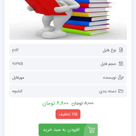
نوع فایل
pdf
حجم فایل
913KB
نویسنده
مهرفایل
دسته بندی
کتابچه
6,800 تومان
8,000 تومان
٪15 تخفیف
افزودن به سبد خرید